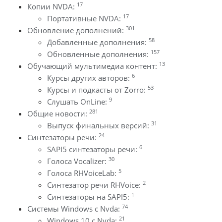
17
Копии NVDA:
17
Портативные NVDA:
301
Обновление дополнений:
58
Добавленные дополнения:
157
Обновленные дополнения:
13
Обучающий мультимедиа контент:
6
Курсы других авторов:
53
Курсы и подкасты от Zorro:
9
Слушать OnLine:
281
Общие новости:
31
Выпуск финальных версий:
24
Синтезаторы речи:
6
SAPI5 синтезаторы речи:
30
Голоса Vocalizer:
5
Голоса RHVoiceLab:
2
Синтезатор речи RHVoice:
1
Синтезаторы на SAPI5:
74
Системы Windows с Nvda:
21
Windows 10 с Nvda: