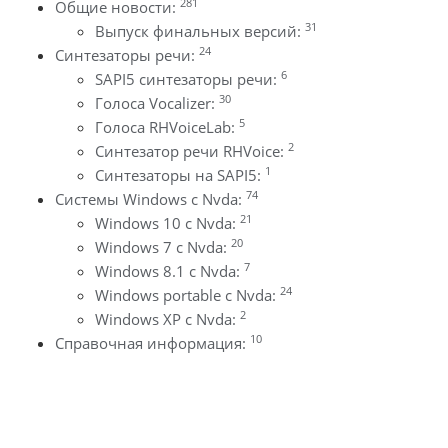
281
Общие новости:
31
Выпуск финальных версий:
24
Синтезаторы речи:
6
SAPI5 синтезаторы речи:
30
Голоса Vocalizer:
5
Голоса RHVoiceLab:
2
Синтезатор речи RHVoice:
1
Синтезаторы на SAPI5:
74
Системы Windows с Nvda:
21
Windows 10 с Nvda:
20
Windows 7 с Nvda:
7
Windows 8.1 с Nvda:
24
Windows portable с Nvda:
2
Windows XP с Nvda:
10
Справочная информация: