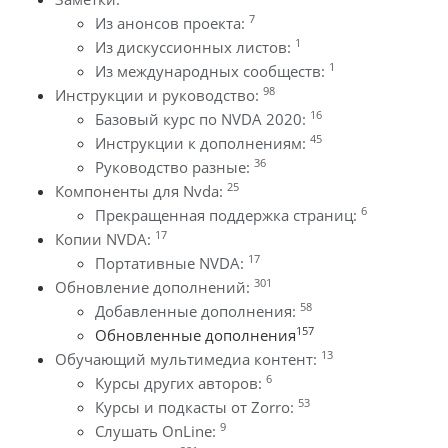
7
Из анонсов проекта:
1
Из дискуссионных листов:
1
Из международных сообществ:
98
Инструкции и руководство:
16
Базовый курс по NVDA 2020:
45
Инструкции к дополнениям:
36
Руководство разные:
25
Компоненты для Nvda:
6
Прекращенная поддержка страниц:
17
Копии NVDA:
17
Портативные NVDA:
301
Обновление дополнений:
58
Добавленные дополнения:
157
Обновленные дополнения
13
Обучающий мультимедиа контент:
6
Курсы других авторов:
53
Курсы и подкасты от Zorro:
9
Слушать OnLine: