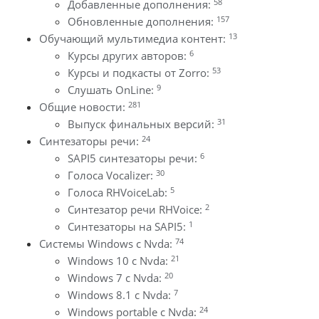
58
Добавленные дополнения:
157
Обновленные дополнения:
13
Обучающий мультимедиа контент:
6
Курсы других авторов:
53
Курсы и подкасты от Zorro:
9
Слушать OnLine:
281
Общие новости:
31
Выпуск финальных версий:
24
Синтезаторы речи:
6
SAPI5 синтезаторы речи:
30
Голоса Vocalizer:
5
Голоса RHVoiceLab:
2
Синтезатор речи RHVoice:
1
Синтезаторы на SAPI5:
74
Системы Windows с Nvda:
21
Windows 10 с Nvda:
20
Windows 7 с Nvda:
7
Windows 8.1 с Nvda:
24
Windows portable с Nvda: