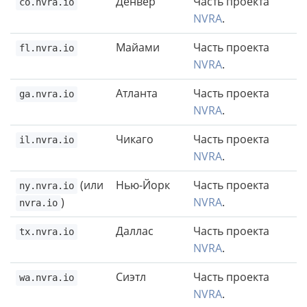
Денвер
Часть проекта
co.nvra.io
NVRA
.
Майами
Часть проекта
fl.nvra.io
NVRA
.
Атланта
Часть проекта
ga.nvra.io
NVRA
.
Чикаго
Часть проекта
il.nvra.io
NVRA
.
(или
Нью-Йорк
Часть проекта
ny.nvra.io
)
NVRA
.
nvra.io
Даллас
Часть проекта
tx.nvra.io
NVRA
.
Сиэтл
Часть проекта
wa.nvra.io
NVRA
.