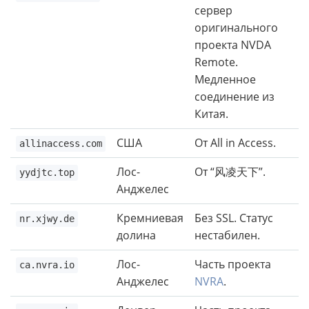
сервер
оригинального
проекта NVDA
Remote.
Медленное
соединение из
Китая.
США
От All in Access.
allinaccess.com
Лос-
От “风凌天下”.
yydjtc.top
Анджелес
Кремниевая
Без SSL. Статус
nr.xjwy.de
долина
нестабилен.
Лос-
Часть проекта
ca.nvra.io
Анджелес
NVRA
.