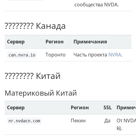
сообщества NVDA.
???????? Канада
Сервер
Регион
Примечания
Торонто
Часть проекта
NVRA
.
can.nvra.io
???????? Китай
Материковый Китай
Сервер
Регион
SSL
Приме
Пекин
Да
От NVD
nr.nvdacn.com
站.