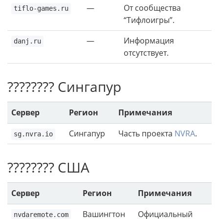
—
От сообщества
tiflo-games.ru
“Тифлоигры”.
—
Информация
danj.ru
отсутствует.
???????? Сингапур
Сервер
Регион
Примечания
Сингапур
Часть проекта
NVRA
.
sg.nvra.io
???????? США
Сервер
Регион
Примечания
Вашингтон
Официальный
nvdaremote.com