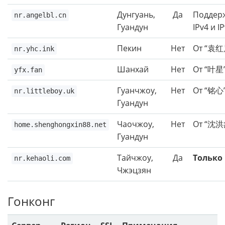
Дунгуань,
Да
Поддер
nr.angelbl.cn
Гуандун
IPv4 и IP
Пекин
Нет
От “袁红
nr.yhc.ink
Шанхай
Нет
От “叶星”
yfx.fan
Гуанчжоу,
Нет
От “铭心”
nr.littleboy.uk
Гуандун
Чаочжоу,
Нет
От “沈洪
home.shenghongxin88.net
Гуандун
Тайчжоу,
Да
Только 
nr.kehaoli.com
Чжэцзян
Гонконг