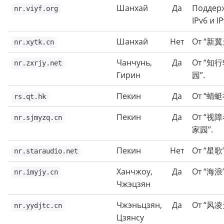
Шанхай
Да
Поддер
nr.viyf.org
IPv6 и IP
Шанхай
Нет
От “新翼
nr.xytk.cn
Чанчунь,
Да
От “知
nr.zxrjy.net
Гирин
园”.
Пекин
Да
От “蜻蜓
rs.qt.hk
Пекин
Да
От “视
nr.sjmyzq.cn
家园”.
Пекин
Нет
От “星歌”
nr.staraudio.net
Ханчжоу,
Да
От “海浪”
nr.imyjy.cn
Чжэцзян
Чжэньцзян,
Да
От “风凌
nr.yydjtc.cn
Цзянсу