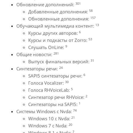
301
Обновление дополнений:
58
Добавленные дополнения:
157
Обновленные дополнения:
13
Обучающий мультимедиа контент:
6
Курсы других авторов:
53
Курсы и подкасты от Zorro:
9
Слушать OnLine:
281
Общие новости:
31
Выпуск финальных версий:
24
Синтезаторы речи:
6
SAPI5 синтезаторы речи:
30
Голоса Vocalizer:
5
Голоса RHVoiceLab:
2
Синтезатор речи RHVoice:
1
Синтезаторы на SAPI5:
74
Системы Windows с Nvda:
21
Windows 10 с Nvda:
20
Windows 7 с Nvda:
7
Windows 8.1 с Nvda: