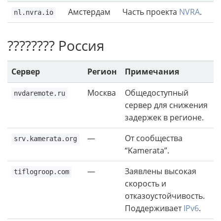
Амстердам
Часть проекта
NVRA
.
nl.nvra.io
???????? Россия
Сервер
Регион
Примечания
Москва
Общедоступный
nvdaremote.ru
сервер для снижения
задержек в регионе.
—
От сообщества
srv.kamerata.org
“Kamerata”.
—
Заявлены высокая
tiflogroop.com
скорость и
отказоустойчивость.
Поддерживает
IPv6
.