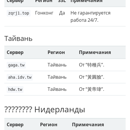
Сервер
Регион
SSL
Примечания
Гонконг
Да
Не гарантируется
zqrj1.top
работа 24/7.
Тайвань
Сервер
Регион
Примечания
Тайвань
От “特種兵”.
gaga.tw
Тайвань
От “黃圓臉”.
aha.idv.tw
Тайвань
От “黃帝瑋”.
hdw.tw
???????? Нидерланды
Сервер
Регион
Примечания