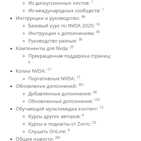
1
Из дискуссионных листов:
1
Из международных сообществ:
98
Инструкции и руководство:
16
Базовый курс по NVDA 2020:
45
Инструкции к дополнениям:
36
Руководство разные:
25
Компоненты для Nvda:
Прекращенная поддержка страниц:
6
17
Копии NVDA:
17
Портативные NVDA:
301
Обновление дополнений:
58
Добавленные дополнения:
157
Обновленные дополнения:
13
Обучающий мультимедиа контент:
6
Курсы других авторов:
53
Курсы и подкасты от Zorro:
9
Слушать OnLine:
281
Общие новости: