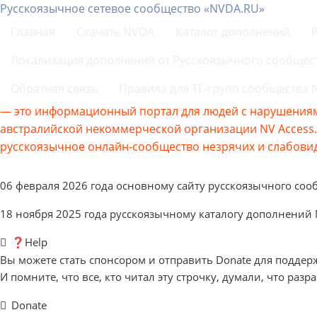
Русскоязычное сетевое сообщество «NVDA.RU»
Главная
Скачать NVDA
Каталог дополнений
Локализация дополнений от Русскоязычного сообщес
Обратная связь
Правила для ТГ-групп сообщества
— это информационный портал для людей с нарушениям
австралийской некоммерческой организации NV Acces
русскоязычное онлайн-сообщество незрячих и слабовид
06 февраля 2026 года основному сайту русскоязычного соо
18 ноября 2025 года русскоязычному каталогу дополнений
❓Help
Вы можете стать спонсором и отправить Donate для поддер
И помните, что все, кто читал эту строчку, думали, что разр
Donate