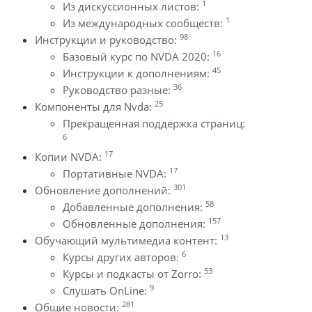
1
Из дискуссионных листов:
1
Из международных сообществ:
98
Инструкции и руководство:
16
Базовый курс по NVDA 2020:
45
Инструкции к дополнениям:
36
Руководство разные:
25
Компоненты для Nvda:
Прекращенная поддержка страниц:
6
17
Копии NVDA:
17
Портативные NVDA:
301
Обновление дополнений:
58
Добавленные дополнения:
157
Обновленные дополнения:
13
Обучающий мультимедиа контент:
6
Курсы других авторов:
53
Курсы и подкасты от Zorro:
9
Слушать OnLine:
281
Общие новости: