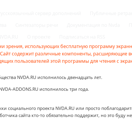
Русскоязычный сервер дополнений
Публичные ретра
тва
Синтезаторы речи
Документация по Nvda
П
 NVDA.RU
О проекте
Подписаться на RSS
и зрения, использующих бесплатную программу экранно
s.Сайт содержит различные компоненты, расширяющие 
ящих пользователей этой программы для чтения с экра
бщества NVDA.RU исполнилось двенадцать лет.
 NVDA-ADDONS.RU исполнилось три года.
жки социального проекта NVDA.RU или просто поблагодарит
аботчика сайта кто-то обязательно поддержит, но это буду не