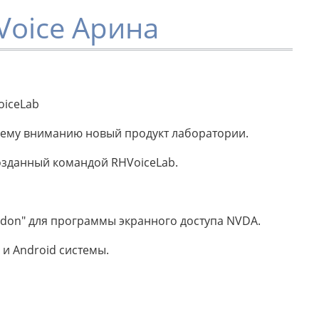
Voice Арина
oiceLab
ашему вниманию новый продукт лаборатории.
созданный командой RHVoiceLab.
don" для программы экранного доступа NVDA.
 и Android системы.