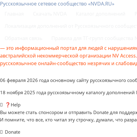
Русскоязычное сетевое сообщество «NVDA.RU»
Главная
Скачать NVDA
Каталог дополнений
Локализация дополнений от Русскоязычного сообщес
Обратная связь
Правила для ТГ-групп сообщества
— это информационный портал для людей с нарушениям
австралийской некоммерческой организации NV Acces
русскоязычное онлайн-сообщество незрячих и слабовид
06 февраля 2026 года основному сайту русскоязычного соо
18 ноября 2025 года русскоязычному каталогу дополнений
❓Help
Вы можете стать спонсором и отправить Donate для поддер
И помните, что все, кто читал эту строчку, думали, что разр
Donate