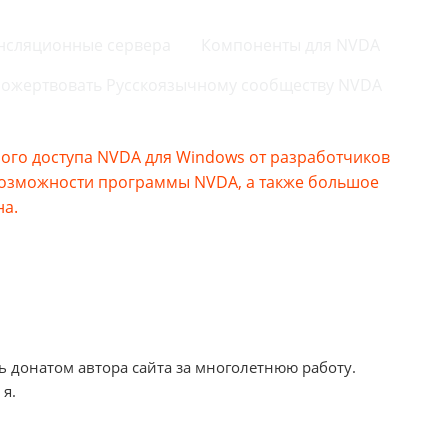
нсляционные сервера
Компоненты для NVDA
ожертвовать Русскоязычному сообществу NVDA
го доступа NVDA для Windows от разработчиков
возможности программы NVDA, а также большое
на.
ь донатом автора сайта за многолетнюю работу.
 я.