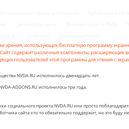
Русскоязычный сервер дополнений
Публичные ретра
тва
Синтезаторы речи
Документация по Nvda
П
 NVDA.RU
О проекте
Подписаться на RSS
и зрения, использующих бесплатную программу экранно
s.Сайт содержит различные компоненты, расширяющие 
ящих пользователей этой программы для чтения с экра
бщества NVDA.RU исполнилось двенадцать лет.
 NVDA-ADDONS.RU исполнилось три года.
жки социального проекта NVDA.RU или просто поблагодарит
аботчика сайта кто-то обязательно поддержит, но это буду не