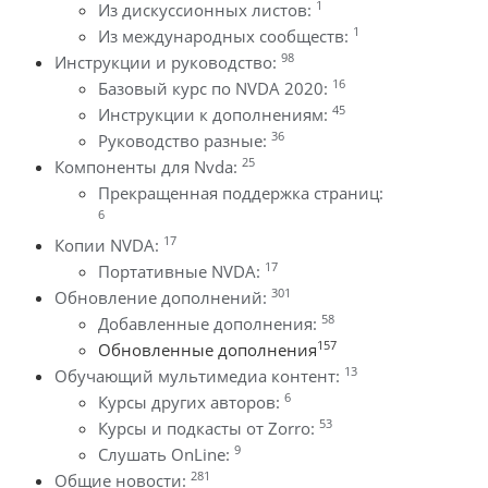
1
Из дискуссионных листов:
1
Из международных сообществ:
98
Инструкции и руководство:
16
Базовый курс по NVDA 2020:
45
Инструкции к дополнениям:
36
Руководство разные:
25
Компоненты для Nvda:
Прекращенная поддержка страниц:
6
17
Копии NVDA:
17
Портативные NVDA:
301
Обновление дополнений:
58
Добавленные дополнения:
157
Обновленные дополнения
13
Обучающий мультимедиа контент:
6
Курсы других авторов:
53
Курсы и подкасты от Zorro:
9
Слушать OnLine:
281
Общие новости: