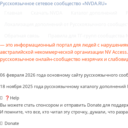
Русскоязычное сетевое сообщество «NVDA.RU»
Главная
Скачать NVDA
Каталог дополнений
Локализация дополнений от Русскоязычного сообщес
Обратная связь
Правила для ТГ-групп сообщества
— это информационный портал для людей с нарушениям
австралийской некоммерческой организации NV Acces
русскоязычное онлайн-сообщество незрячих и слабовид
06 февраля 2026 года основному сайту русскоязычного соо
18 ноября 2025 года русскоязычному каталогу дополнений
❓Help
Вы можете стать спонсором и отправить Donate для поддер
И помните, что все, кто читал эту строчку, думали, что разр
Donate