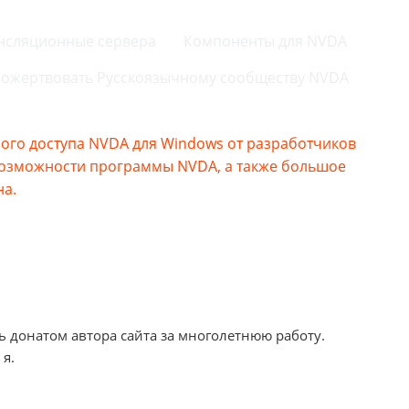
нсляционные сервера
Компоненты для NVDA
ожертвовать Русскоязычному сообществу NVDA
го доступа NVDA для Windows от разработчиков
возможности программы NVDA, а также большое
на.
ь донатом автора сайта за многолетнюю работу.
 я.