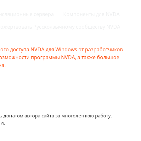
нсляционные сервера
Компоненты для NVDA
ожертвовать Русскоязычному сообществу NVDA
го доступа NVDA для Windows от разработчиков
возможности программы NVDA, а также большое
на.
ь донатом автора сайта за многолетнюю работу.
 я.