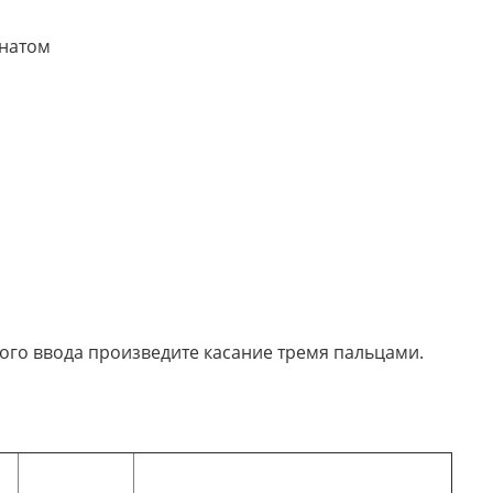
онатом
го ввода произведите касание тремя пальцами.