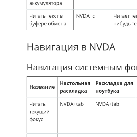
аккумулятора
Читать текст в
NVDA+c
Читает те
буфере обмена
нибудь те
Навигация в NVDA
Навигация системным фо
Настольная
Раскладка для
Название
раскладка
ноутбука
Читать
NVDA+tab
NVDA+tab
текущий
фокус