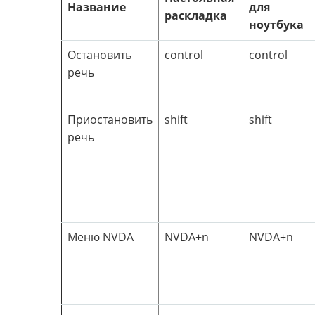
Название
для
раскладка
ноутбука
Остановить
control
control
речь
Приостановить
shift
shift
речь
Меню NVDA
NVDA+n
NVDA+n