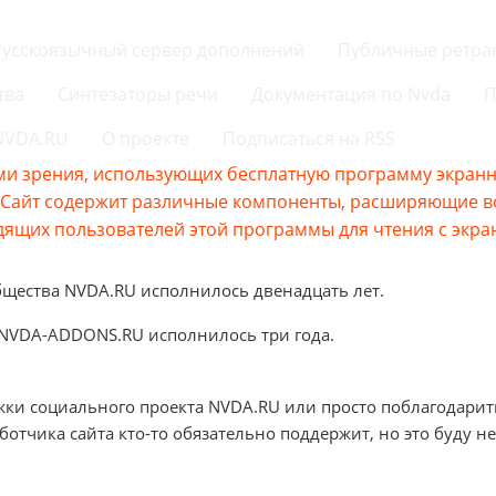
Русскоязычный сервер дополнений
Публичные ретра
тва
Синтезаторы речи
Документация по Nvda
П
 NVDA.RU
О проекте
Подписаться на RSS
и зрения, использующих бесплатную программу экранно
s.Сайт содержит различные компоненты, расширяющие 
ящих пользователей этой программы для чтения с экра
бщества NVDA.RU исполнилось двенадцать лет.
 NVDA-ADDONS.RU исполнилось три года.
жки социального проекта NVDA.RU или просто поблагодарит
аботчика сайта кто-то обязательно поддержит, но это буду не