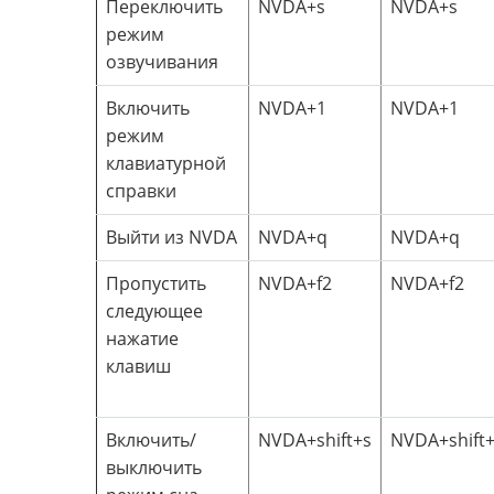
Переключить
NVDA+s
NVDA+s
режим
озвучивания
Включить
NVDA+1
NVDA+1
режим
клавиатурной
справки
Выйти из NVDA
NVDA+q
NVDA+q
Пропустить
NVDA+f2
NVDA+f2
следующее
нажатие
клавиш
Включить/
NVDA+shift+s
NVDA+shift+
выключить