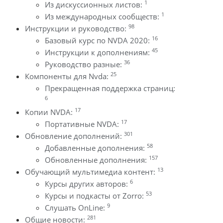
1
Из дискуссионных листов:
1
Из международных сообществ:
98
Инструкции и руководство:
16
Базовый курс по NVDA 2020:
45
Инструкции к дополнениям:
36
Руководство разные:
25
Компоненты для Nvda:
Прекращенная поддержка страниц:
6
17
Копии NVDA:
17
Портативные NVDA:
301
Обновление дополнений:
58
Добавленные дополнения:
157
Обновленные дополнения:
13
Обучающий мультимедиа контент:
6
Курсы других авторов:
53
Курсы и подкасты от Zorro:
9
Слушать OnLine:
281
Общие новости: