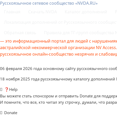
Русскоязычное сетевое сообщество «NVDA.RU»
Главная
Скачать NVDA
Каталог дополнений
Локализация дополнений от Русскоязычного сообщес
Обратная связь
Правила для ТГ-групп сообщества
— это информационный портал для людей с нарушениям
австралийской некоммерческой организации NV Acces
русскоязычное онлайн-сообщество незрячих и слабовид
06 февраля 2026 года основному сайту русскоязычного соо
18 ноября 2025 года русскоязычному каталогу дополнений
❓Help
Вы можете стать спонсором и отправить Donate для поддер
И помните, что все, кто читал эту строчку, думали, что разр
Donate