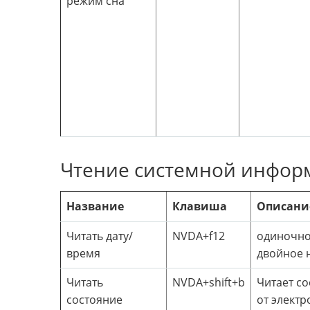
режим сна
Чтение системной инфор
Название
Клавиша
Описани
Читать дату/
NVDA+f12
одиночно
время
двойное н
Читать
NVDA+shift+b
Читает со
состояние
от электр