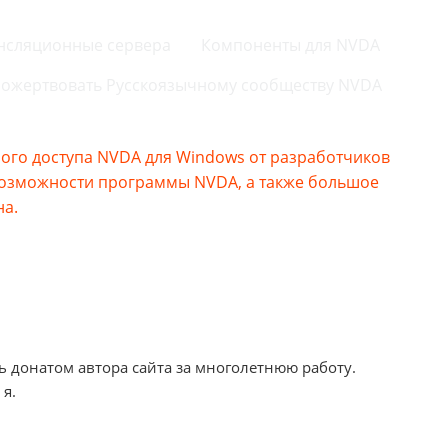
нсляционные сервера
Компоненты для NVDA
ожертвовать Русскоязычному сообществу NVDA
го доступа NVDA для Windows от разработчиков
возможности программы NVDA, а также большое
на.
ь донатом автора сайта за многолетнюю работу.
 я.