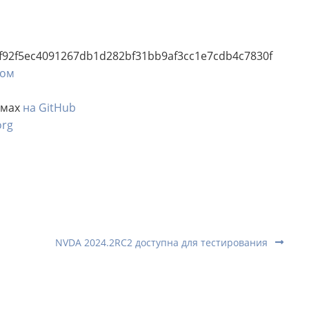
f92f5ec4091267db1d282bf31bb9af3cc1e7cdb4c7830f
ком
м
емах
на GitHub
org
NVDA 2024.2RC2 доступна для тестирования