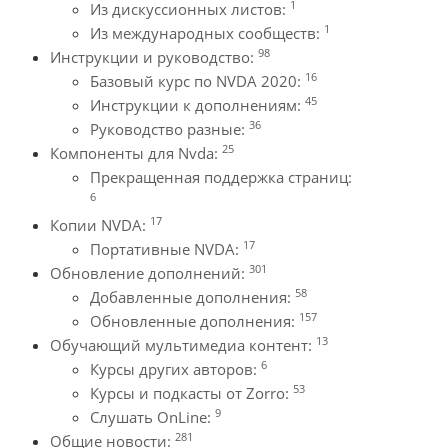
1
Из дискуссионных листов:
1
Из международных сообществ:
98
Инструкции и руководство:
16
Базовый курс по NVDA 2020:
45
Инструкции к дополнениям:
36
Руководство разные:
25
Компоненты для Nvda:
Прекращенная поддержка страниц:
6
17
Копии NVDA:
17
Портативные NVDA:
301
Обновление дополнений:
58
Добавленные дополнения:
157
Обновленные дополнения:
13
Обучающий мультимедиа контент:
6
Курсы других авторов:
53
Курсы и подкасты от Zorro:
9
Слушать OnLine:
281
Общие новости: