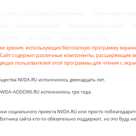
Русскоязычный сервер дополнений
Публичные ретра
тва
Синтезаторы речи
Документация по Nvda
П
 NVDA.RU
О проекте
Подписаться на RSS
и зрения, использующих бесплатную программу экранно
s.Сайт содержит различные компоненты, расширяющие 
ящих пользователей этой программы для чтения с экра
бщества NVDA.RU исполнилось двенадцать лет.
 NVDA-ADDONS.RU исполнилось три года.
жки социального проекта NVDA.RU или просто поблагодарит
аботчика сайта кто-то обязательно поддержит, но это буду не