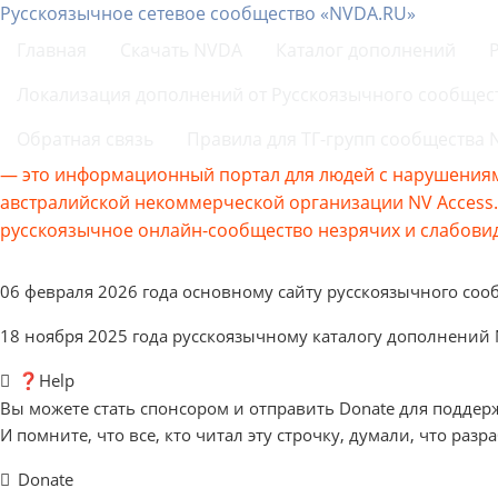
Русскоязычное сетевое сообщество «NVDA.RU»
Главная
Скачать NVDA
Каталог дополнений
Локализация дополнений от Русскоязычного сообщес
Обратная связь
Правила для ТГ-групп сообщества
— это информационный портал для людей с нарушениям
австралийской некоммерческой организации NV Acces
русскоязычное онлайн-сообщество незрячих и слабовид
06 февраля 2026 года основному сайту русскоязычного соо
18 ноября 2025 года русскоязычному каталогу дополнений
❓Help
Вы можете стать спонсором и отправить Donate для поддер
И помните, что все, кто читал эту строчку, думали, что разр
Donate