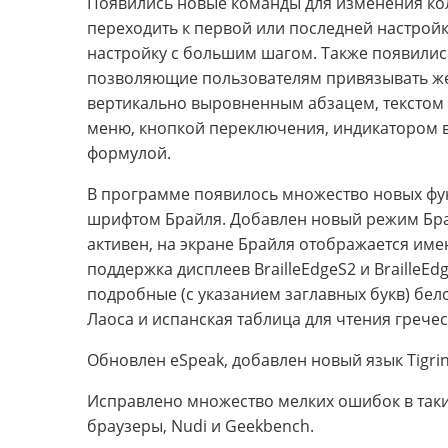
Появились новые команды для изменения ко
переходить к первой или последней настройк
настройку с большим шагом. Также появилис
позволяющие пользователям привязывать жес
вертикально выровненным абзацем, текстом то
меню, кнопкой переключения, индикатором 
формулой.
В программе появилось множество новых фу
шрифтом Брайля. Добавлен новый режим Бра
активен, на экране Брайля отображается име
поддержка дисплеев BrailleEdgeS2 и BrailleE
подробные (с указанием заглавных букв) бел
Лаоса и испанская таблица для чтения гречес
Обновлен eSpeak, добавлен новый язык Tigrin
Исправлено множество мелких ошибок в таких
браузеры, Nudi и Geekbench.