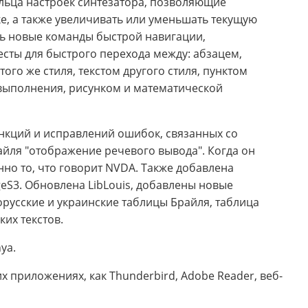
льца настроек синтезатора, позволяющие
е, а также увеличивать или уменьшать текущую
ь новые команды быстрой навигации,
ты для быстрого перехода между: абзацем,
го же стиля, текстом другого стиля, пунктом
выполнения, рисунком и математической
нкций и исправлений ошибок, связанных со
йля "отображение речевого вывода". Когда он
нно то, что говорит NVDA. Также добавлена
dgeS3. Обновлена LibLouis, добавлены новые
орусские и украинские таблицы Брайля, таблица
ких текстов.
ya.
 приложениях, как Thunderbird, Adobe Reader, веб-