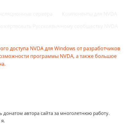
нсляционные сервера
Компоненты для NVDA
ожертвовать Русскоязычному сообществу NVDA
го доступа NVDA для Windows от разработчиков
возможности программы NVDA, а также большое
на.
ь донатом автора сайта за многолетнюю работу.
 я.