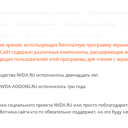
Русскоязычный сервер дополнений
Публичные ретра
тва
Синтезаторы речи
Документация по Nvda
П
 NVDA.RU
О проекте
Подписаться на RSS
и зрения, использующих бесплатную программу экранно
s.Сайт содержит различные компоненты, расширяющие 
ящих пользователей этой программы для чтения с экра
бщества NVDA.RU исполнилось двенадцать лет.
 NVDA-ADDONS.RU исполнилось три года.
жки социального проекта NVDA.RU или просто поблагодарит
аботчика сайта кто-то обязательно поддержит, но это буду не