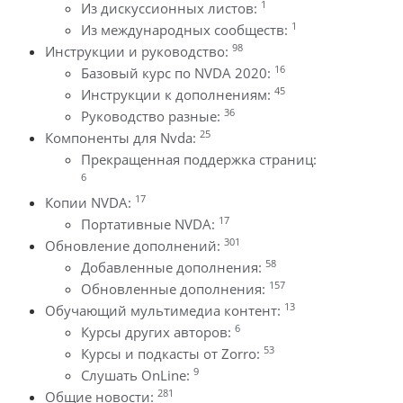
1
Из дискуссионных листов:
1
Из международных сообществ:
98
Инструкции и руководство:
16
Базовый курс по NVDA 2020:
45
Инструкции к дополнениям:
36
Руководство разные:
25
Компоненты для Nvda:
Прекращенная поддержка страниц:
6
17
Копии NVDA:
17
Портативные NVDA:
301
Обновление дополнений:
58
Добавленные дополнения:
157
Обновленные дополнения:
13
Обучающий мультимедиа контент:
6
Курсы других авторов:
53
Курсы и подкасты от Zorro:
9
Слушать OnLine:
281
Общие новости: