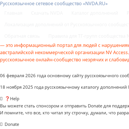
Русскоязычное сетевое сообщество «NVDA.RU»
Главная
Скачать NVDA
Каталог дополнений
Локализация дополнений от Русскоязычного сообщес
Обратная связь
Правила для ТГ-групп сообщества
— это информационный портал для людей с нарушениям
австралийской некоммерческой организации NV Acces
русскоязычное онлайн-сообщество незрячих и слабовид
06 февраля 2026 года основному сайту русскоязычного соо
18 ноября 2025 года русскоязычному каталогу дополнений
❓Help
Вы можете стать спонсором и отправить Donate для поддер
И помните, что все, кто читал эту строчку, думали, что разр
Donate