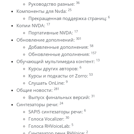
36
Руководство разные:
25
Компоненты для Nvda:
6
Прекращенная поддержка страниц:
17
Копии NVDA:
17
Портативные NVDA:
301
Обновление дополнений:
58
Добавленные дополнения:
157
Обновленные дополнения:
13
Обучающий мультимедиа контент:
6
Курсы других авторов:
53
Курсы и подкасты от Zorro:
9
Слушать OnLine:
281
Общие новости:
31
Выпуск финальных версий:
24
Синтезаторы речи:
6
SAPI5 синтезаторы речи:
30
Голоса Vocalizer:
5
Голоса RHVoiceLab:
2
Синтезатор речи RHVoice: