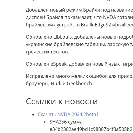
Добавлен новый режим Брайля под названием
дисплей Брайля показывает, что NVDA готов
брайлевских устройств BrailleEdgeS2 иbraillee
Обновлено LibLouis, добавлены новые подро
украинские брайлевские таблицы, лаосскую т
греческих текстов.
Обновлен eSpeak, добавлен новый язык тигр
Исправлено много мелких ошибок для приложе
браузеры, Nudi и Geekbench.
Ссылки к новости
Скачать NVDA 2024.2beta1
SHA256 сумма:
e34b2302ae49bd1c98807b4f8a505b2