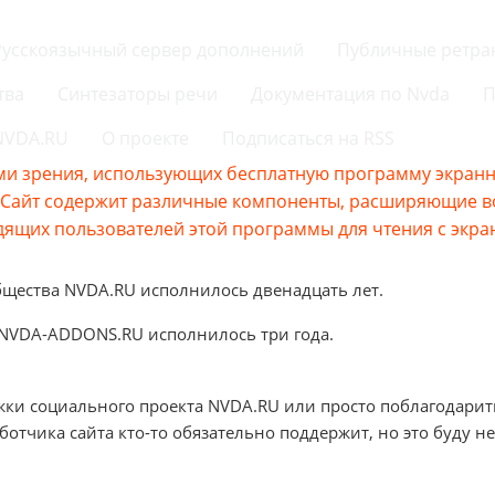
Русскоязычный сервер дополнений
Публичные ретра
тва
Синтезаторы речи
Документация по Nvda
П
 NVDA.RU
О проекте
Подписаться на RSS
и зрения, использующих бесплатную программу экранно
s.Сайт содержит различные компоненты, расширяющие 
ящих пользователей этой программы для чтения с экра
бщества NVDA.RU исполнилось двенадцать лет.
 NVDA-ADDONS.RU исполнилось три года.
жки социального проекта NVDA.RU или просто поблагодарит
аботчика сайта кто-то обязательно поддержит, но это буду не