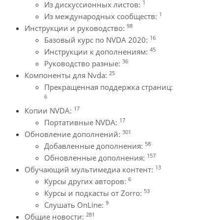
1
Из дискуссионных листов:
1
Из международных сообществ:
98
Инструкции и руководство:
16
Базовый курс по NVDA 2020:
45
Инструкции к дополнениям:
36
Руководство разные:
25
Компоненты для Nvda:
Прекращенная поддержка страниц:
6
17
Копии NVDA:
17
Портативные NVDA:
301
Обновление дополнений:
58
Добавленные дополнения:
157
Обновленные дополнения:
13
Обучающий мультимедиа контент:
6
Курсы других авторов:
53
Курсы и подкасты от Zorro:
9
Слушать OnLine:
281
Общие новости: