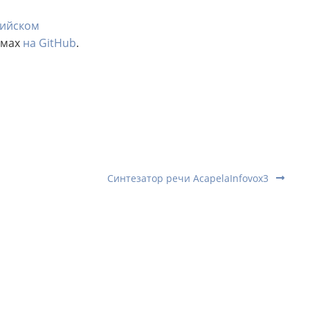
лийском
емах
на GitHub
.
Синтезатор речи AcapelaInfovox3