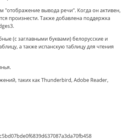
 "отображение вывода речи". Когда он активен,
ится произнести. Также добавлена поддержка
dges3.
бные (с заглавными буквами) белорусские и
аблицу, а также испанскую таблицу для чтения
инья.
ний, таких как Thunderbird, Adobe Reader,
c5bd07bde0f6839d637087a3da70fb458