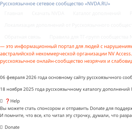
Русскоязычное сетевое сообщество «NVDA.RU»
Главная
Скачать NVDA
Каталог дополнений
Локализация дополнений от Русскоязычного сообщес
Обратная связь
Правила для ТГ-групп сообщества
— это информационный портал для людей с нарушениям
австралийской некоммерческой организации NV Acces
русскоязычное онлайн-сообщество незрячих и слабовид
06 февраля 2026 года основному сайту русскоязычного соо
18 ноября 2025 года русскоязычному каталогу дополнений
❓Help
Вы можете стать спонсором и отправить Donate для поддер
И помните, что все, кто читал эту строчку, думали, что разр
Donate