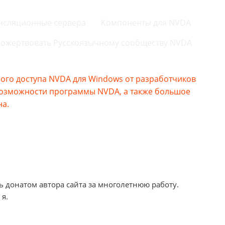
нсляционные сервера
Компоненты для NVDA
ожертвовать Русскоязычному сообществу NVDA
го доступа NVDA для Windows от разработчиков
возможности программы NVDA, а также большое
на.
ь донатом автора сайта за многолетнюю работу.
 я.