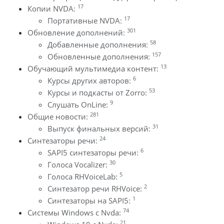
17
Копии NVDA:
17
Портативные NVDA:
301
Обновление дополнений:
58
Добавленные дополнения:
157
Обновленные дополнения:
13
Обучающий мультимедиа контент:
6
Курсы других авторов:
53
Курсы и подкасты от Zorro:
9
Слушать OnLine:
281
Общие новости:
31
Выпуск финальных версий:
24
Синтезаторы речи:
6
SAPI5 синтезаторы речи:
30
Голоса Vocalizer:
5
Голоса RHVoiceLab:
2
Синтезатор речи RHVoice:
1
Синтезаторы на SAPI5:
74
Системы Windows с Nvda:
21