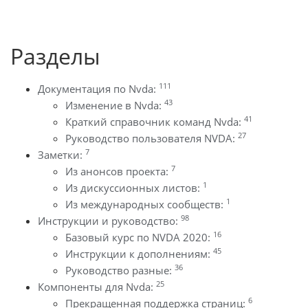
Разделы
111
Документация по Nvda:
43
Изменение в Nvda:
41
Краткий справочник команд Nvda:
27
Руководство пользователя NVDA:
7
Заметки:
7
Из анонсов проекта:
1
Из дискуссионных листов:
1
Из международных сообществ:
98
Инструкции и руководство:
16
Базовый курс по NVDA 2020:
45
Инструкции к дополнениям:
36
Руководство разные:
25
Компоненты для Nvda:
6
Прекращенная поддержка страниц: