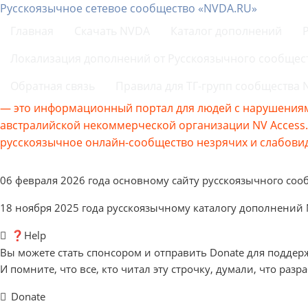
Русскоязычное сетевое сообщество «NVDA.RU»
Главная
Скачать NVDA
Каталог дополнений
Локализация дополнений от Русскоязычного сообщес
Обратная связь
Правила для ТГ-групп сообщества
— это информационный портал для людей с нарушениям
австралийской некоммерческой организации NV Acces
русскоязычное онлайн-сообщество незрячих и слабовид
06 февраля 2026 года основному сайту русскоязычного соо
18 ноября 2025 года русскоязычному каталогу дополнений
❓Help
Вы можете стать спонсором и отправить Donate для поддер
И помните, что все, кто читал эту строчку, думали, что разр
Donate