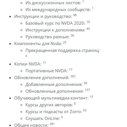
1
Из дискуссионных листов:
1
Из международных сообществ:
98
Инструкции и руководство:
16
Базовый курс по NVDA 2020:
45
Инструкции к дополнениям:
36
Руководство разные:
25
Компоненты для Nvda:
Прекращенная поддержка страниц:
6
17
Копии NVDA:
17
Портативные NVDA:
301
Обновление дополнений:
58
Добавленные дополнения:
157
Обновленные дополнения:
13
Обучающий мультимедиа контент:
6
Курсы других авторов:
53
Курсы и подкасты от Zorro:
9
Слушать OnLine:
281
Общие новости: