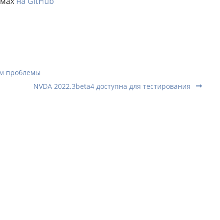
емах
на GitHub
ем проблемы
NVDA 2022.3beta4 доступна для тестирования