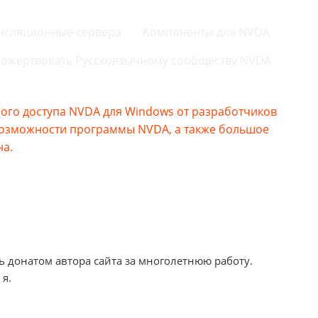
нсляционные сервера
Компоненты для NVDA
ожертвовать Русскоязычному сообществу NVDA
го доступа NVDA для Windows от разработчиков
возможности программы NVDA, а также большое
на.
ь донатом автора сайта за многолетнюю работу.
 я.