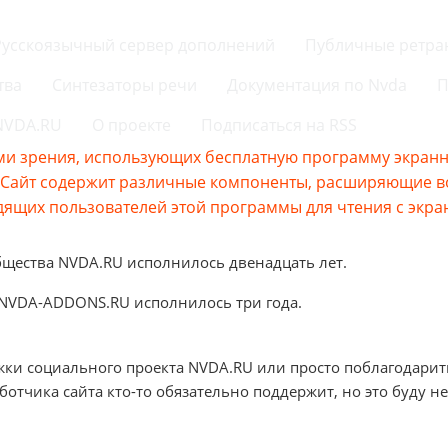
Русскоязычный сервер дополнений
Публичные ретра
тва
Синтезаторы речи
Документация по Nvda
П
 NVDA.RU
О проекте
Подписаться на RSS
и зрения, использующих бесплатную программу экранно
s.Сайт содержит различные компоненты, расширяющие 
ящих пользователей этой программы для чтения с экра
бщества NVDA.RU исполнилось двенадцать лет.
 NVDA-ADDONS.RU исполнилось три года.
жки социального проекта NVDA.RU или просто поблагодарит
аботчика сайта кто-то обязательно поддержит, но это буду не