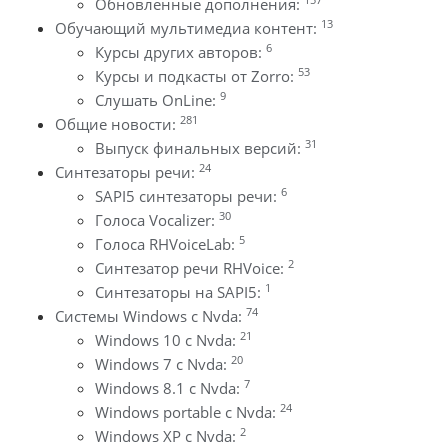
Обновленные дополнения:
13
Обучающий мультимедиа контент:
6
Курсы других авторов:
53
Курсы и подкасты от Zorro:
9
Слушать OnLine:
281
Общие новости:
31
Выпуск финальных версий:
24
Синтезаторы речи:
6
SAPI5 синтезаторы речи:
30
Голоса Vocalizer:
5
Голоса RHVoiceLab:
2
Синтезатор речи RHVoice:
1
Синтезаторы на SAPI5:
74
Системы Windows с Nvda:
21
Windows 10 с Nvda:
20
Windows 7 с Nvda:
7
Windows 8.1 с Nvda:
24
Windows portable с Nvda:
2
Windows XP с Nvda: