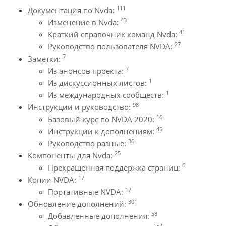
111
Документация по Nvda:
43
Изменение в Nvda:
41
Краткий справочник команд Nvda:
27
Руководство пользователя NVDA:
7
Заметки:
7
Из анонсов проекта:
1
Из дискуссионных листов:
1
Из международных сообществ:
98
Инструкции и руководство:
16
Базовый курс по NVDA 2020:
45
Инструкции к дополнениям:
36
Руководство разные:
25
Компоненты для Nvda:
6
Прекращенная поддержка страниц:
17
Копии NVDA:
17
Портативные NVDA:
301
Обновление дополнений:
58
Добавленные дополнения:
157