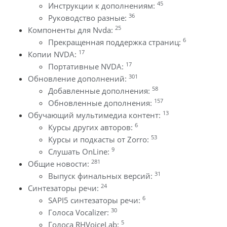
45
Инструкции к дополнениям:
36
Руководство разные:
25
Компоненты для Nvda:
6
Прекращенная поддержка страниц:
17
Копии NVDA:
17
Портативные NVDA:
301
Обновление дополнений:
58
Добавленные дополнения:
157
Обновленные дополнения:
13
Обучающий мультимедиа контент:
6
Курсы других авторов:
53
Курсы и подкасты от Zorro:
9
Слушать OnLine:
281
Общие новости:
31
Выпуск финальных версий:
24
Синтезаторы речи:
6
SAPI5 синтезаторы речи:
30
Голоса Vocalizer:
5
Голоса RHVoiceLab: