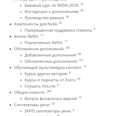
16
Базовый курс по NVDA 2020:
45
Инструкции к дополнениям:
36
Руководство разные:
25
Компоненты для Nvda:
6
Прекращенная поддержка страниц:
17
Копии NVDA:
17
Портативные NVDA:
301
Обновление дополнений:
58
Добавленные дополнения:
157
Обновленные дополнения:
13
Обучающий мультимедиа контент:
6
Курсы других авторов:
53
Курсы и подкасты от Zorro:
9
Слушать OnLine:
280
Общие новости:
31
Выпуск финальных версий:
24
Синтезаторы речи:
6
SAPI5 синтезаторы речи:
30