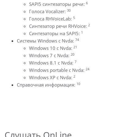
6
SAPI5 синтезаторы речи:
30
Голоса Vocalizer:
5
Голоса RHVoiceLab:
2
Синтезатор речи RHVoice:
1
Синтезаторы на SAPI5:
74
Системы Windows с Nvda:
21
Windows 10 с Nvda:
20
Windows 7 с Nvda:
7
Windows 8.1 с Nvda:
24
Windows portable с Nvda:
2
Windows XP с Nvda:
10
Справочная информация:
Слушать OnLine