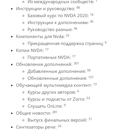
1
Из международных сообществ:
98
Инструкции и руководство:
16
Базовый курс по NVDA 2020:
45
Инструкции к дополнениям:
36
Руководство разные:
25
Компоненты для Nvda:
6
Прекращенная поддержка страниц:
17
Копии NVDA:
17
Портативные NVDA:
301
Обновление дополнений:
58
Добавленные дополнения:
157
Обновленные дополнения:
13
Обучающий мультимедиа контент:
6
Курсы других авторов:
53
Курсы и подкасты от Zorro:
9
Слушать OnLine:
281
Общие новости:
31
Выпуск финальных версий:
24
Синтезаторы речи: