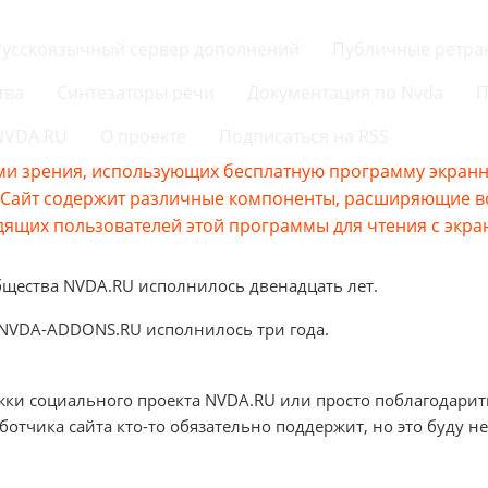
Русскоязычный сервер дополнений
Публичные ретра
тва
Синтезаторы речи
Документация по Nvda
П
 NVDA.RU
О проекте
Подписаться на RSS
и зрения, использующих бесплатную программу экранно
s.Сайт содержит различные компоненты, расширяющие 
ящих пользователей этой программы для чтения с экра
бщества NVDA.RU исполнилось двенадцать лет.
 NVDA-ADDONS.RU исполнилось три года.
жки социального проекта NVDA.RU или просто поблагодарит
аботчика сайта кто-то обязательно поддержит, но это буду не