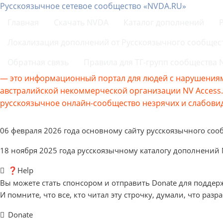
Русскоязычное сетевое сообщество «NVDA.RU»
Главная
Скачать NVDA
Каталог дополнений
Локализация дополнений от Русскоязычного сообщес
Обратная связь
Правила для ТГ-групп сообщества
— это информационный портал для людей с нарушениям
австралийской некоммерческой организации NV Acces
русскоязычное онлайн-сообщество незрячих и слабовид
06 февраля 2026 года основному сайту русскоязычного соо
18 ноября 2025 года русскоязычному каталогу дополнений
❓Help
Вы можете стать спонсором и отправить Donate для поддер
И помните, что все, кто читал эту строчку, думали, что разр
Donate