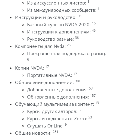
1
Из дискуссионных листов:
1
Из международных сообществ:
98
Инструкции и руководство:
16
Базовый курс по NVDA 2020:
45
Инструкции к дополнениям:
36
Руководство разные:
25
Компоненты для Nvda:
Прекращенная поддержка страниц:
6
17
Копии NVDA:
17
Портативные NVDA:
301
Обновление дополнений:
58
Добавленные дополнения:
157
Обновленные дополнения:
13
Обучающий мультимедиа контент:
6
Курсы других авторов:
53
Курсы и подкасты от Zorro:
9
Слушать OnLine:
281
Общие новости: