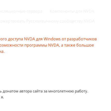
нсляционные сервера
Компоненты для NVDA
ожертвовать Русскоязычному сообществу NVDA
го доступа NVDA для Windows от разработчиков
возможности программы NVDA, а также большое
на.
ь донатом автора сайта за многолетнюю работу.
 я.