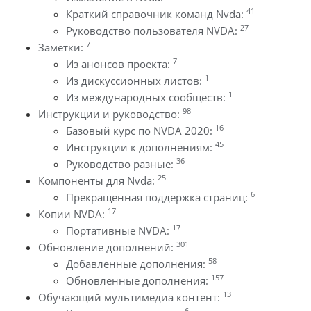
41
Краткий справочник команд Nvda:
27
Руководство пользователя NVDA:
7
Заметки:
7
Из анонсов проекта:
1
Из дискуссионных листов:
1
Из международных сообществ:
98
Инструкции и руководство:
16
Базовый курс по NVDA 2020:
45
Инструкции к дополнениям:
36
Руководство разные:
25
Компоненты для Nvda:
6
Прекращенная поддержка страниц:
17
Копии NVDA:
17
Портативные NVDA:
301
Обновление дополнений:
58
Добавленные дополнения:
157
Обновленные дополнения:
13
Обучающий мультимедиа контент:
6