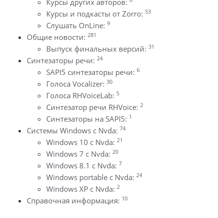
Курсы других авторов:
53
Курсы и подкасты от Zorro:
9
Слушать OnLine:
281
Общие новости:
31
Выпуск финальных версий:
24
Синтезаторы речи:
6
SAPI5 синтезаторы речи:
30
Голоса Vocalizer:
5
Голоса RHVoiceLab:
2
Синтезатор речи RHVoice:
1
Синтезаторы на SAPI5:
74
Системы Windows с Nvda:
21
Windows 10 с Nvda:
20
Windows 7 с Nvda:
7
Windows 8.1 с Nvda:
24
Windows portable с Nvda:
2
Windows XP с Nvda:
10
Справочная информация: