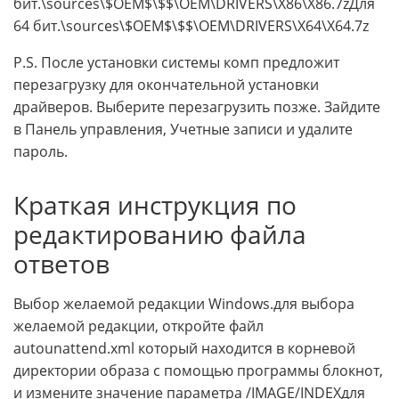
бит.\sources\$OEM$\$$\OEM\DRIVERS\X86\X86.7zДля
64 бит.\sources\$OEM$\$$\OEM\DRIVERS\X64\X64.7z
P.S. После установки системы комп предложит
перезагрузку для окончательной установки
драйверов. Выберите перезагрузить позже. Зайдите
в Панель управления, Учетные записи и удалите
пароль.
Краткая инструкция по
редактированию файла
ответов
Выбор желаемой редакции Windows.для выбора
желаемой редакции, откройте файл
autounattend.xml который находится в корневой
директории образа с помощью программы блокнот,
и измените значение параметра
/IMAGE/INDEX
для