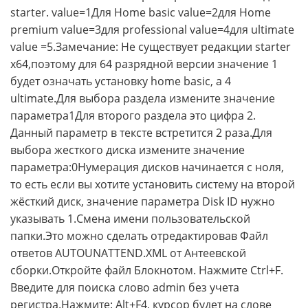
starter. value=1Для Home basic value=2для Home
premium value=3для professional value=4для ultimate
value =5.Замечание: Не существует редакции starter
x64,поэтому для 64 разрядной версии значение 1
будет означать установку home basic, а 4
ultimate.Для выбора раздела измените значение
параметра
1
Для второго раздела это цифра 2.
Данный параметр в тексте встретится 2 раза.Для
выбора жесткого диска измените значение
параметра:
0
Нумерация дисков начинается с ноля,
то есть если вы хотите установить систему на второй
жёсткий диск, значение параметра Disk ID нужно
указывать 1.Смена имени пользовательской
папки.Это можно сделать отредактировав Файл
ответов AUTOUNATTEND.XML от Антеевской
сборки.Откройте файл Блокнотом. Нажмите Ctrl+F.
Введите для поиска слово admin без учета
регистра.Нажмите: Alt+F4, курсор будет на слове