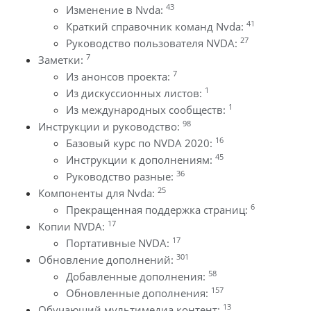
43
Изменение в Nvda:
41
Краткий справочник команд Nvda:
27
Руководство пользователя NVDA:
7
Заметки:
7
Из анонсов проекта:
1
Из дискуссионных листов:
1
Из международных сообществ:
98
Инструкции и руководство:
16
Базовый курс по NVDA 2020:
45
Инструкции к дополнениям:
36
Руководство разные:
25
Компоненты для Nvda:
6
Прекращенная поддержка страниц:
17
Копии NVDA:
17
Портативные NVDA:
301
Обновление дополнений:
58
Добавленные дополнения:
157
Обновленные дополнения:
13
Обучающий мультимедиа контент: