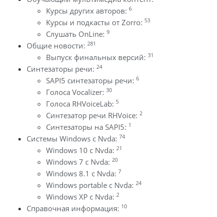
6
Курсы других авторов:
53
Курсы и подкасты от Zorro:
9
Слушать OnLine:
281
Общие новости:
31
Выпуск финальных версий:
24
Синтезаторы речи:
6
SAPI5 синтезаторы речи:
30
Голоса Vocalizer:
5
Голоса RHVoiceLab:
2
Синтезатор речи RHVoice:
1
Синтезаторы на SAPI5:
74
Системы Windows с Nvda:
21
Windows 10 с Nvda:
20
Windows 7 с Nvda:
7
Windows 8.1 с Nvda:
24
Windows portable с Nvda:
2
Windows XP с Nvda:
10
Справочная информация: