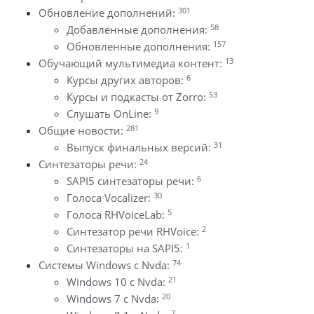
301
Обновление дополнений:
58
Добавленные дополнения:
157
Обновленные дополнения:
13
Обучающий мультимедиа контент:
6
Курсы других авторов:
53
Курсы и подкасты от Zorro:
9
Слушать OnLine:
281
Общие новости:
31
Выпуск финальных версий:
24
Синтезаторы речи:
6
SAPI5 синтезаторы речи:
30
Голоса Vocalizer:
5
Голоса RHVoiceLab:
2
Синтезатор речи RHVoice:
1
Синтезаторы на SAPI5:
74
Системы Windows с Nvda:
21
Windows 10 с Nvda:
20
Windows 7 с Nvda:
7