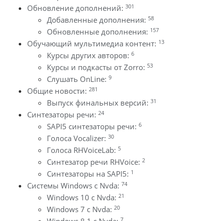
301
Обновление дополнений:
58
Добавленные дополнения:
157
Обновленные дополнения:
13
Обучающий мультимедиа контент:
6
Курсы других авторов:
53
Курсы и подкасты от Zorro:
9
Слушать OnLine:
281
Общие новости:
31
Выпуск финальных версий:
24
Синтезаторы речи:
6
SAPI5 синтезаторы речи:
30
Голоса Vocalizer:
5
Голоса RHVoiceLab:
2
Синтезатор речи RHVoice:
1
Синтезаторы на SAPI5:
74
Системы Windows с Nvda:
21
Windows 10 с Nvda:
20
Windows 7 с Nvda:
7