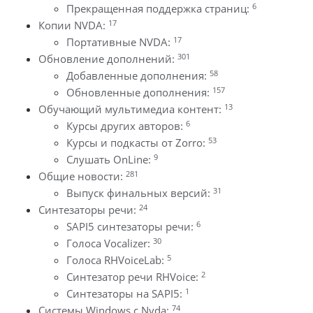
6
Прекращенная поддержка страниц:
17
Копии NVDA:
17
Портативные NVDA:
301
Обновление дополнений:
58
Добавленные дополнения:
157
Обновленные дополнения:
13
Обучающий мультимедиа контент:
6
Курсы других авторов:
53
Курсы и подкасты от Zorro:
9
Слушать OnLine:
281
Общие новости:
31
Выпуск финальных версий:
24
Синтезаторы речи:
6
SAPI5 синтезаторы речи:
30
Голоса Vocalizer:
5
Голоса RHVoiceLab:
2
Синтезатор речи RHVoice:
1
Синтезаторы на SAPI5:
74
Системы Windows с Nvda: