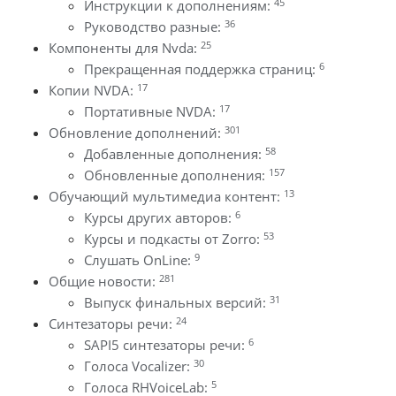
45
Инструкции к дополнениям:
36
Руководство разные:
25
Компоненты для Nvda:
6
Прекращенная поддержка страниц:
17
Копии NVDA:
17
Портативные NVDA:
301
Обновление дополнений:
58
Добавленные дополнения:
157
Обновленные дополнения:
13
Обучающий мультимедиа контент:
6
Курсы других авторов:
53
Курсы и подкасты от Zorro:
9
Слушать OnLine:
281
Общие новости:
31
Выпуск финальных версий:
24
Синтезаторы речи:
6
SAPI5 синтезаторы речи:
30
Голоса Vocalizer:
5
Голоса RHVoiceLab: