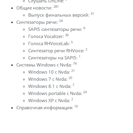
Слушать OnLine:
281
Общие новости:
31
Выпуск финальных версий:
24
Синтезаторы речи:
6
SAPI5 синтезаторы речи:
30
Голоса Vocalizer:
5
Голоса RHVoiceLab:
2
Синтезатор речи RHVoice:
1
Синтезаторы на SAPI5:
74
Системы Windows с Nvda:
21
Windows 10 с Nvda:
20
Windows 7 с Nvda:
7
Windows 8.1 с Nvda:
24
Windows portable с Nvda:
2
Windows XP с Nvda:
10
Справочная информация: