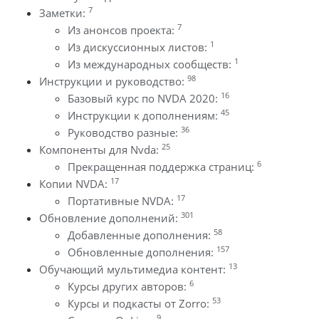
7
Заметки:
7
Из анонсов проекта:
1
Из дискуссионных листов:
1
Из международных сообществ:
98
Инструкции и руководство:
16
Базовый курс по NVDA 2020:
45
Инструкции к дополнениям:
36
Руководство разные:
25
Компоненты для Nvda:
6
Прекращенная поддержка страниц:
17
Копии NVDA:
17
Портативные NVDA:
301
Обновление дополнений:
58
Добавленные дополнения:
157
Обновленные дополнения:
13
Обучающий мультимедиа контент:
6
Курсы других авторов:
53
Курсы и подкасты от Zorro:
9