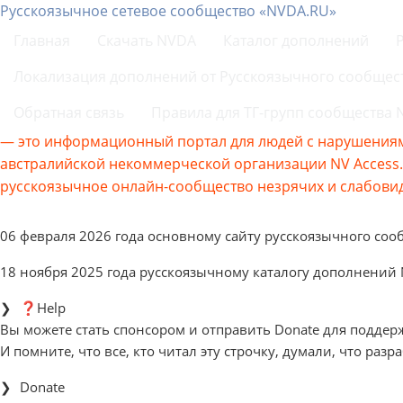
Русскоязычное сетевое сообщество «NVDA.RU»
Главная
Скачать NVDA
Каталог дополнений
Локализация дополнений от Русскоязычного сообщес
Обратная связь
Правила для ТГ-групп сообщества
— это информационный портал для людей с нарушениям
австралийской некоммерческой организации NV Acces
русскоязычное онлайн-сообщество незрячих и слабовид
06 февраля 2026 года основному сайту русскоязычного соо
18 ноября 2025 года русскоязычному каталогу дополнений
❓Help
Вы можете стать спонсором и отправить Donate для поддер
И помните, что все, кто читал эту строчку, думали, что разр
Donate