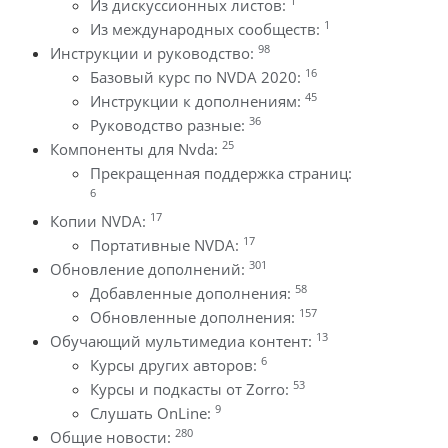
1
Из дискуссионных листов:
1
Из международных сообществ:
98
Инструкции и руководство:
16
Базовый курс по NVDA 2020:
45
Инструкции к дополнениям:
36
Руководство разные:
25
Компоненты для Nvda:
Прекращенная поддержка страниц:
6
17
Копии NVDA:
17
Портативные NVDA:
301
Обновление дополнений:
58
Добавленные дополнения:
157
Обновленные дополнения:
13
Обучающий мультимедиа контент:
6
Курсы других авторов:
53
Курсы и подкасты от Zorro:
9
Слушать OnLine:
280
Общие новости: