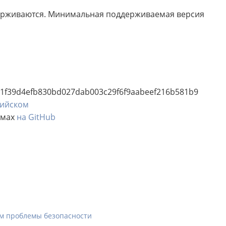
держиваются. Минимальная поддерживаемая версия
51f39d4efb830bd027dab003c29f6f9aabeef216b581b9
лийском
емах
на GitHub
м проблемы безопасности