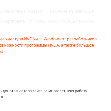
нсляционные сервера
Компоненты для NVDA
ожертвовать Русскоязычному сообществу NVDA
го доступа NVDA для Windows от разработчиков
возможности программы NVDA, а также большое
на.
ь донатом автора сайта за многолетнюю работу.
 я.