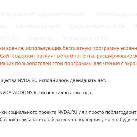
Русскоязычный сервер дополнений
Публичные ретра
тва
Синтезаторы речи
Документация по Nvda
П
 NVDA.RU
О проекте
Подписаться на RSS
и зрения, использующих бесплатную программу экранно
s.Сайт содержит различные компоненты, расширяющие 
ящих пользователей этой программы для чтения с экра
бщества NVDA.RU исполнилось двенадцать лет.
 NVDA-ADDONS.RU исполнилось три года.
жки социального проекта NVDA.RU или просто поблагодарит
аботчика сайта кто-то обязательно поддержит, но это буду не