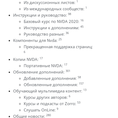
1
Из дискуссионных листов:
1
Из международных сообществ:
98
Инструкции и руководство:
16
Базовый курс по NVDA 2020:
45
Инструкции к дополнениям:
36
Руководство разные:
25
Компоненты для Nvda:
Прекращенная поддержка страниц:
6
17
Копии NVDA:
17
Портативные NVDA:
301
Обновление дополнений:
58
Добавленные дополнения:
157
Обновленные дополнения:
13
Обучающий мультимедиа контент:
6
Курсы других авторов:
53
Курсы и подкасты от Zorro:
9
Слушать OnLine:
280
Общие новости: