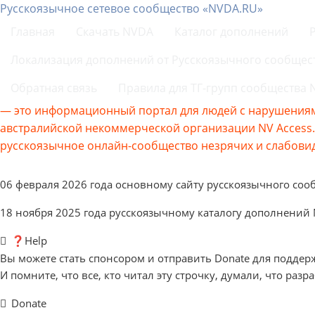
Русскоязычное сетевое сообщество «NVDA.RU»
Главная
Скачать NVDA
Каталог дополнений
Локализация дополнений от Русскоязычного сообщес
Обратная связь
Правила для ТГ-групп сообщества
— это информационный портал для людей с нарушениям
австралийской некоммерческой организации NV Acces
русскоязычное онлайн-сообщество незрячих и слабовид
06 февраля 2026 года основному сайту русскоязычного соо
18 ноября 2025 года русскоязычному каталогу дополнений
❓Help
Вы можете стать спонсором и отправить Donate для поддер
И помните, что все, кто читал эту строчку, думали, что разр
Donate