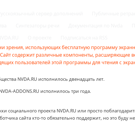
Русскоязычный сервер дополнений
Публичные ретра
тва
Синтезаторы речи
Документация по Nvda
П
 NVDA.RU
О проекте
Подписаться на RSS
и зрения, использующих бесплатную программу экранно
s.Сайт содержит различные компоненты, расширяющие 
ящих пользователей этой программы для чтения с экра
бщества NVDA.RU исполнилось двенадцать лет.
 NVDA-ADDONS.RU исполнилось три года.
жки социального проекта NVDA.RU или просто поблагодарит
аботчика сайта кто-то обязательно поддержит, но это буду не