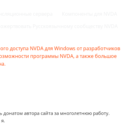
нсляционные сервера
Компоненты для NVDA
ожертвовать Русскоязычному сообществу NVDA
го доступа NVDA для Windows от разработчиков
возможности программы NVDA, а также большое
на.
ь донатом автора сайта за многолетнюю работу.
 я.