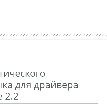
тического
ка для драйвера
e 2.2