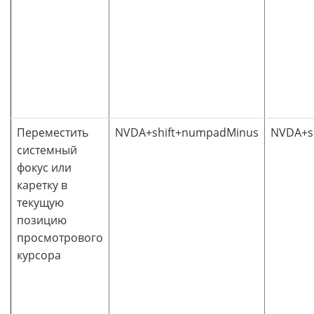
Переместить
NVDA+shift+numpadMinus
NVDA+sh
системный
фокус или
каретку в
текущую
позицию
просмотрового
курсора