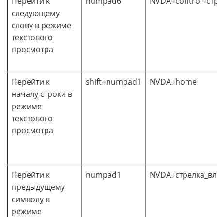
Перейти к
numpad6
NVDA+control+ст
следующему
слову в режиме
текстового
просмотра
Перейти к
shift+numpad1
NVDA+home
началу строки в
режиме
текстового
просмотра
Перейти к
numpad1
NVDA+стрелка_вл
предыдущему
символу в
режиме