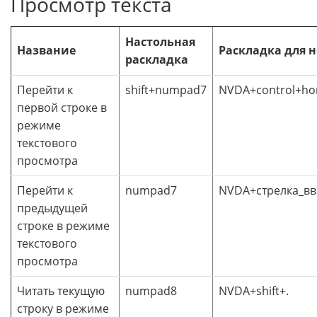
Просмотр текста
Настольная
Название
Раскладка для 
раскладка
Перейти к
shift+numpad7
NVDA+control+h
первой строке в
режиме
текстового
просмотра
Перейти к
numpad7
NVDA+стрелка_вв
предыдущей
строке в режиме
текстового
просмотра
Читать текущую
numpad8
NVDA+shift+.
строку в режиме