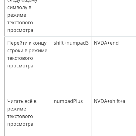
символу в
режиме
текстового
просмотра
Перейти к концу
shift+numpad3
NVDA+end
строки в режиме
текстового
просмотра
Читать всё в
numpadPlus
NVDA+shift+a
режиме
текстового
просмотра