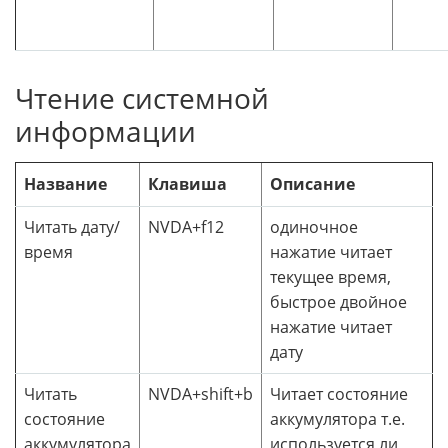
Чтение системной
информации
Название
Клавиша
Описание
Читать дату/
NVDA+f12
одиночное
время
нажатие читает
текущее время,
быстрое двойное
нажатие читает
дату
Читать
NVDA+shift+b
Читает состояние
состояние
аккумулятора т.е.
аккумулятора
используется ли