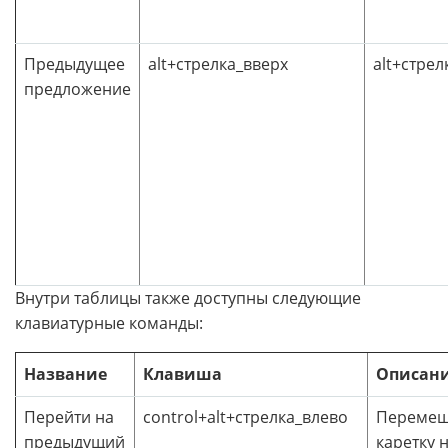
Предыдущее
alt+стрелка_вверх
alt+стрел
предложение
Внутри таблицы также доступны следующие
клавиатурные команды:
Название
Клавиша
Описан
Перейти на
control+alt+стрелка_влево
Перемещ
предыдущий
каретку 