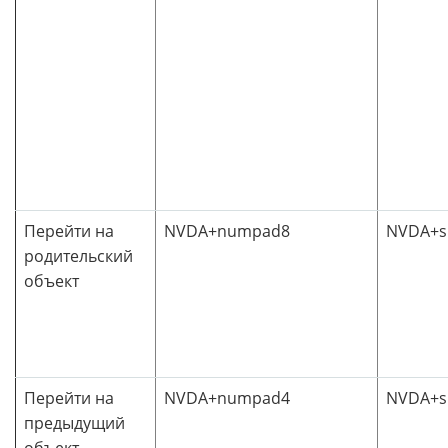
Перейти на
NVDA+numpad8
NVDA+sh
родительский
объект
Перейти на
NVDA+numpad4
NVDA+sh
предыдущий