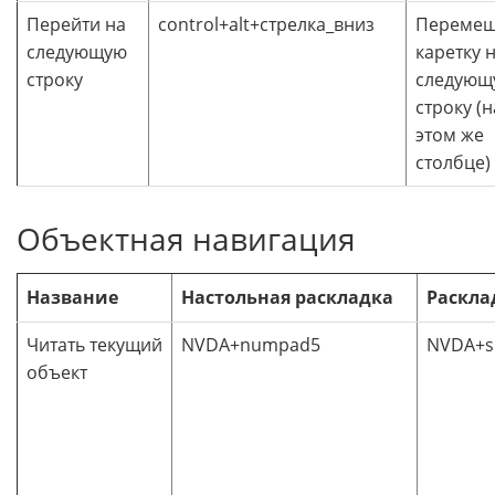
Перейти на
control+alt+стрелка_вниз
Перемещ
следующую
каретку 
строку
следующ
строку (н
этом же
столбце)
Объектная навигация
Название
Настольная раскладка
Раскла
Читать текущий
NVDA+numpad5
NVDA+sh
объект