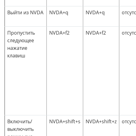
Выйти из NVDA
NVDA+q
NVDA+q
отсут
Пропустить
NVDA+f2
NVDA+f2
отсут
следующее
нажатие
клавиш
Включить/
NVDA+shift+s
NVDA+shift+z
отсут
выключить