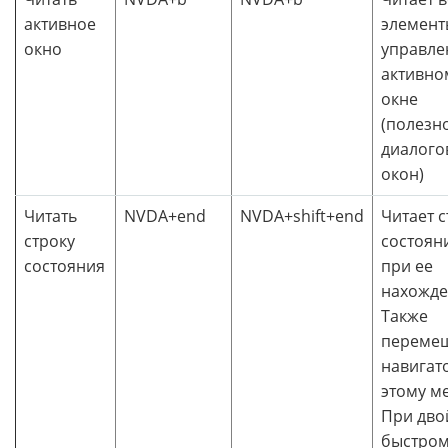
активное
элемент
окно
управле
активно
окне
(полезн
диалого
окон)
Читать
NVDA+end
NVDA+shift+end
Читает с
строку
состоян
состояния
при ее
нахожде
Также
переме
навигат
этому ме
При дв
быстро