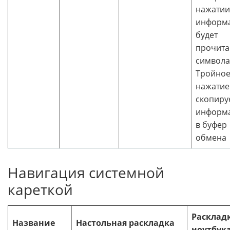
нажатии
информ
будет
прочита
символа
Тройно
нажатие
скопируе
информ
в буфер
обмена
Навигация системной
кареткой
Расклад
Название
Настольная раскладка
ноутбук