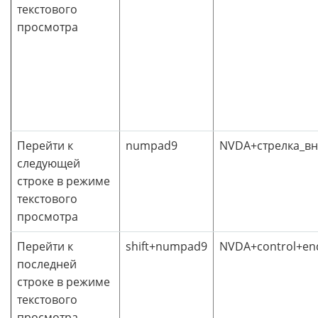
текстового
просмотра
Перейти к
numpad9
NVDA+стрелка_вн
следующей
строке в режиме
текстового
просмотра
Перейти к
shift+numpad9
NVDA+control+en
последней
строке в режиме
текстового
просмотра