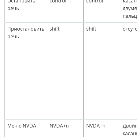
Остановить
control
control
Касан
речь
двумя
паль
Приостановить
shift
shift
отсут
речь
Меню NVDA
NVDA+n
NVDA+n
Двой
касан