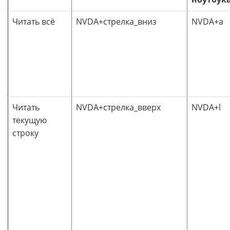
Читать всё
NVDA+стрелка_вниз
NVDA+a
Читать
NVDA+стрелка_вверх
NVDA+l
текущую
строку