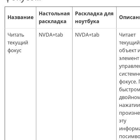
Настольная
Раскладка для
Название
Описан
раскладка
ноутбука
Читать
NVDA+tab
NVDA+tab
Читает
текущий
текущий
фокус
объект 
элемент
управле
системн
фокусе.
быстро
двойно
нажатии
произне
эту
информ
посимв