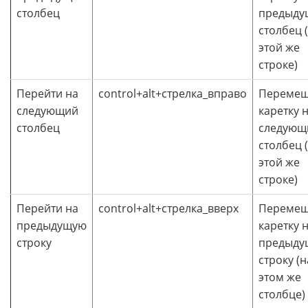
столбец
предыду
столбец 
этой же
строке)
Перейти на
control+alt+стрелка_вправо
Перемещ
следующий
каретку 
столбец
следующ
столбец 
этой же
строке)
Перейти на
control+alt+стрелка_вверх
Перемещ
предыдущую
каретку 
строку
предыду
строку (н
этом же
столбце)