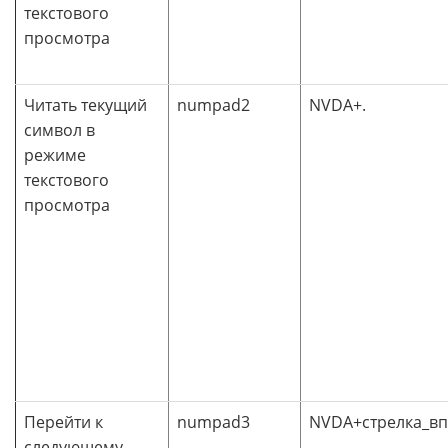
текстового
просмотра
Читать текущий
numpad2
NVDA+.
символ в
режиме
текстового
просмотра
Перейти к
numpad3
NVDA+стрелка_в
следующему