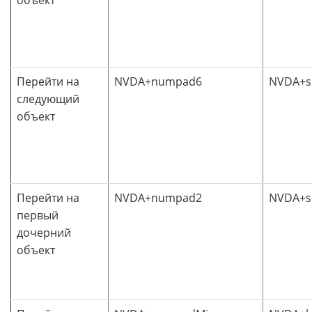
объект
Перейти на
NVDA+numpad6
NVDA+sh
следующий
объект
Перейти на
NVDA+numpad2
NVDA+sh
первый
дочерний
объект