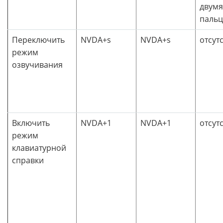
двумя
паль
Переключить
NVDA+s
NVDA+s
отсут
режим
озвучивания
Включить
NVDA+1
NVDA+1
отсут
режим
клавиатурной
справки