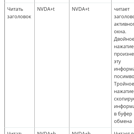
Читать
NVDA+t
NVDA+t
читает
заголовок
заголов
активно
окна.
Двойно
нажатие
произне
эту
информ
посимво
Тройно
нажатие
скопируе
информ
в буфер
обмена
Читать
NVDA+b
NVDA+b
Читает в