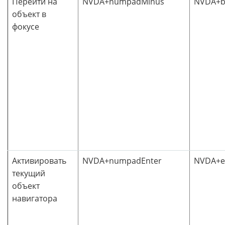
Перейти на
NVDA+numpadMinus
NVDA+b
объект в
фокусе
Активировать
NVDA+numpadEnter
NVDA+e
текущий
объект
навигатора