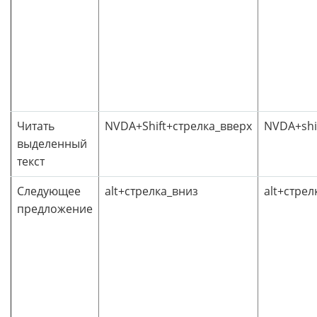
Читать
NVDA+Shift+стрелка_вверх
NVDA+shi
выделенный
текст
Следующее
alt+стрелка_вниз
alt+стрел
предложение