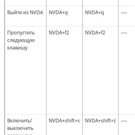
Выйти из NVDA
NVDA+q
NVDA+q
----
Пропустить
NVDA+f2
NVDA+f2
----
следующую
клавишу
Включить/
NVDA+shift+s
NVDA+shift+z
----
выключить