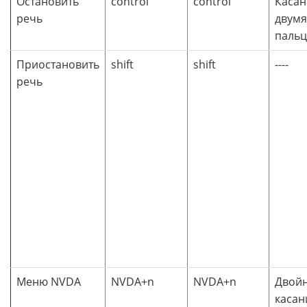
Остановить
control
control
Касан
речь
двумя
паль
Приостановить
shift
shift
----
речь
Меню NVDA
NVDA+n
NVDA+n
Двой
касан