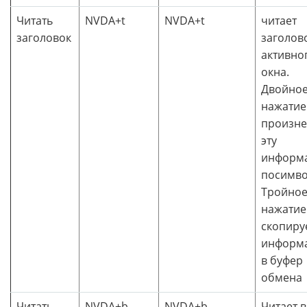
Читать
NVDA+t
NVDA+t
читает
заголовок
заголов
активно
окна.
Двойно
нажатие
произне
эту
информ
посимво
Тройно
нажатие
скопируе
информ
в буфер
обмена
Читать
NVDA+b
NVDA+b
Читает в