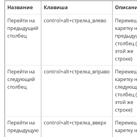
Название
Клавиша
Описан
Перейти на
control+alt+стрелка_влево
Перемещ
предыдущий
каретку 
столбец
предыду
столбец 
этой же
строке)
Перейти на
control+alt+стрелка_вправо
Перемещ
следующий
каретку 
столбец
следующ
столбец 
этой же
строке)
Перейти на
control+alt+стрелка_вверх
Перемещ
предыдущую
каретку 