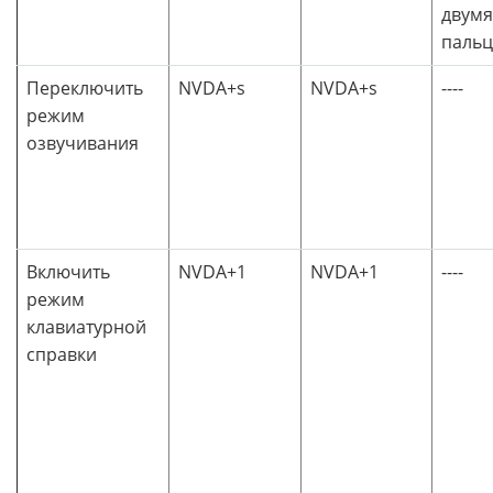
двумя
паль
Переключить
NVDA+s
NVDA+s
----
режим
озвучивания
Включить
NVDA+1
NVDA+1
----
режим
клавиатурной
справки