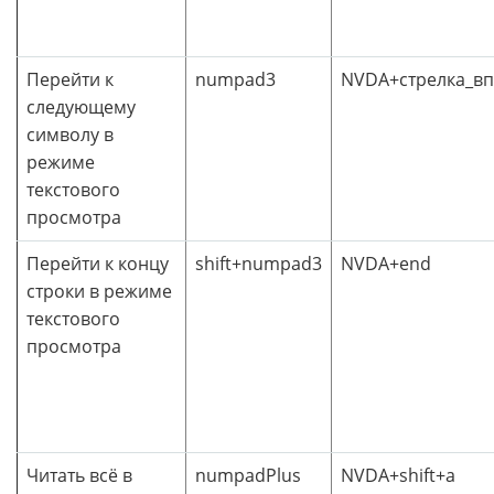
Перейти к
numpad3
NVDA+стрелка_в
следующему
символу в
режиме
текстового
просмотра
Перейти к концу
shift+numpad3
NVDA+end
строки в режиме
текстового
просмотра
Читать всё в
numpadPlus
NVDA+shift+a