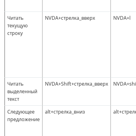
Читать
NVDA+стрелка_вверх
NVDA+l
текущую
строку
Читать
NVDA+Shift+стрелка_вверх
NVDA+shi
выделенный
текст
Следующее
alt+стрелка_вниз
alt+стрел
предложение