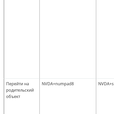
Перейти на
NVDA+numpad8
NVDA+sh
родительский
объект