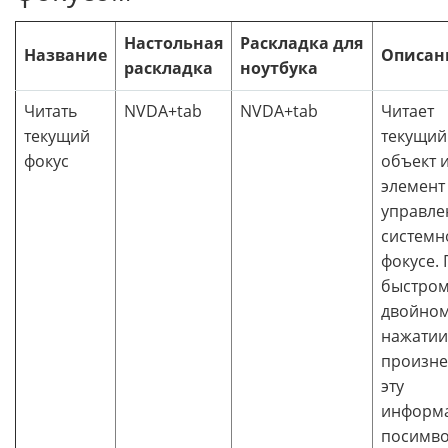
Настольная
Раскладка для
Название
Описан
раскладка
ноутбука
Читать
NVDA+tab
NVDA+tab
Читает
текущий
текущий
фокус
объект 
элемент
управле
системн
фокусе.
быстро
двойно
нажатии
произне
эту
информ
посимв