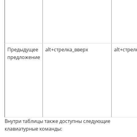
Предыдущее
alt+стрелка_вверх
alt+стрел
предложение
Внутри таблицы также доступны следующие
клавиатурные команды: