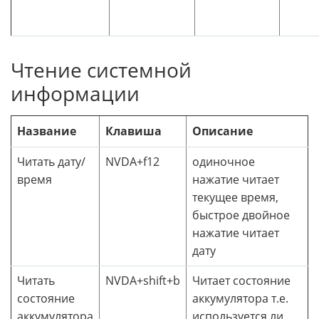
Чтение системной
информации
Название
Клавиша
Описание
Читать дату/
NVDA+f12
одиночное
время
нажатие читает
текущее время,
быстрое двойное
нажатие читает
дату
Читать
NVDA+shift+b
Читает состояние
состояние
аккумулятора т.е.
аккумулятора
используется ли