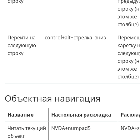
строку
предыду
строку (н
этом же
столбце)
Перейти на
control+alt+стрелка_вниз
Перемещ
следующую
каретку 
строку
следующ
строку (н
этом же
столбце)
Объектная навигация
Название
Настольная раскладка
Раскла
Читать текущий
NVDA+numpad5
NVDA+sh
объект