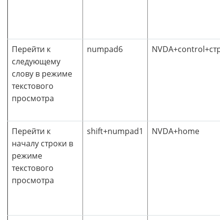
Перейти к
numpad6
NVDA+control+ст
следующему
слову в режиме
текстового
просмотра
Перейти к
shift+numpad1
NVDA+home
началу строки в
режиме
текстового
просмотра