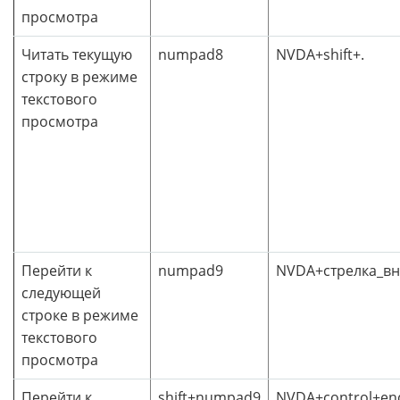
просмотра
Читать текущую
numpad8
NVDA+shift+.
строку в режиме
текстового
просмотра
Перейти к
numpad9
NVDA+стрелка_вн
следующей
строке в режиме
текстового
просмотра
Перейти к
shift+numpad9
NVDA+control+en