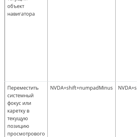
объект
навигатора
Переместить
NVDA+shift+numpadMinus
NVDA+sh
системный
фокус или
каретку в
текущую
позицию
просмотрового