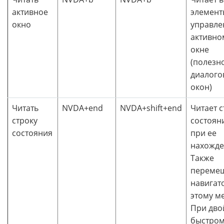
активное
элемент
окно
управле
активно
окне
(полезн
диалого
окон)
Читать
NVDA+end
NVDA+shift+end
Читает с
строку
состоян
состояния
при ее
нахожде
Также
переме
навигат
этому ме
При дв
быстро