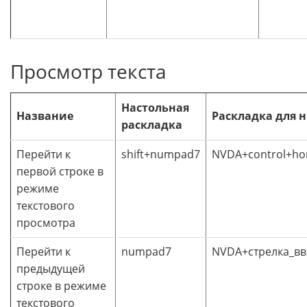
Просмотр текста
Настольная
Название
Раскладка для 
раскладка
Перейти к
shift+numpad7
NVDA+control+h
первой строке в
режиме
текстового
просмотра
Перейти к
numpad7
NVDA+стрелка_вв
предыдущей
строке в режиме
текстового