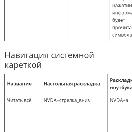
нажатии
информ
будет
прочита
символ
Навигация системной
кареткой
Расклад
Название
Настольная раскладка
ноутбук
Читать всё
NVDA+стрелка_вниз
NVDA+a