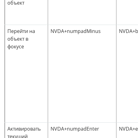
объект
Перейти на
NVDA+numpadMinus
NVDA+b
объект в
фокусе
Активировать
NVDA+numpadEnter
NVDA+e
текущий