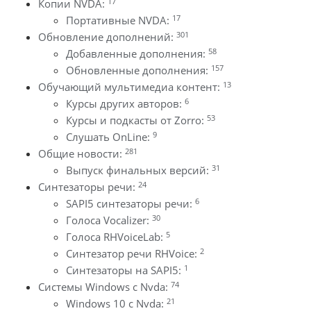
17
Копии NVDA:
17
Портативные NVDA:
301
Обновление дополнений:
58
Добавленные дополнения:
157
Обновленные дополнения:
13
Обучающий мультимедиа контент:
6
Курсы других авторов:
53
Курсы и подкасты от Zorro:
9
Слушать OnLine:
281
Общие новости:
31
Выпуск финальных версий:
24
Синтезаторы речи:
6
SAPI5 синтезаторы речи:
30
Голоса Vocalizer:
5
Голоса RHVoiceLab:
2
Синтезатор речи RHVoice:
1
Синтезаторы на SAPI5:
74
Системы Windows с Nvda:
21
Windows 10 с Nvda: