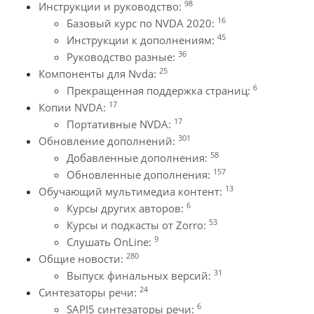
98
Инструкции и руководство:
16
Базовый курс по NVDA 2020:
45
Инструкции к дополнениям:
36
Руководство разные:
25
Компоненты для Nvda:
6
Прекращенная поддержка страниц:
17
Копии NVDA:
17
Портативные NVDA:
301
Обновление дополнений:
58
Добавленные дополнения:
157
Обновленные дополнения:
13
Обучающий мультимедиа контент:
6
Курсы других авторов:
53
Курсы и подкасты от Zorro:
9
Слушать OnLine:
280
Общие новости:
31
Выпуск финальных версий:
24
Синтезаторы речи:
6
SAPI5 синтезаторы речи: