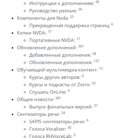
45
Инструкции к дополнениям:
36
Руководство разные:
25
Компоненты для Nvda:
6
Прекращенная поддержка страниц:
17
Копии NVDA:
17
Портативные NVDA:
301
Обновление дополнений:
58
Добавленные дополнения:
157
Обновленные дополнения:
13
Обучающий мультимедиа контент:
6
Курсы других авторов:
53
Курсы и подкасты от Zorro:
9
Слушать OnLine:
281
Общие новости:
31
Выпуск финальных версий:
24
Синтезаторы речи:
6
SAPI5 синтезаторы речи:
30
Голоса Vocalizer:
5
Голоса RHVoiceLab: