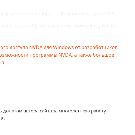
нсляционные сервера
Компоненты для NVDA
ожертвовать Русскоязычному сообществу NVDA
го доступа NVDA для Windows от разработчиков
возможности программы NVDA, а также большое
на.
ь донатом автора сайта за многолетнюю работу.
 я.