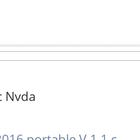
с Nvda
016 portable V.1.1 с