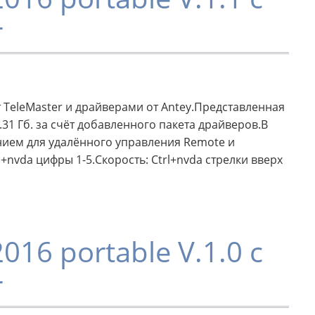
r
т TeleMaster и драйверами от Antey.Представленная
.31 Гб. за счёт добавленного пакета драйверов.В
нием для удалённого управления Remote и
nvda цифры 1-5.Скорость: Ctrl+nvda стрелки вверх
016 portable V.1.0 с
r