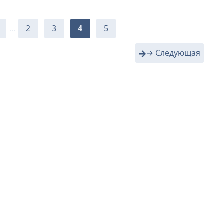
...
2
3
4
5
→ Следующая