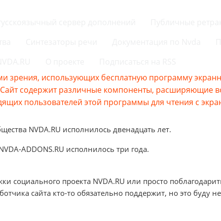
Русскоязычный сервер дополнений
Публичные ретра
тва
Синтезаторы речи
Документация по Nvda
П
 NVDA.RU
О проекте
Подписаться на RSS
и зрения, использующих бесплатную программу экранно
s.Сайт содержит различные компоненты, расширяющие 
ящих пользователей этой программы для чтения с экра
бщества NVDA.RU исполнилось двенадцать лет.
 NVDA-ADDONS.RU исполнилось три года.
жки социального проекта NVDA.RU или просто поблагодарит
аботчика сайта кто-то обязательно поддержит, но это буду не