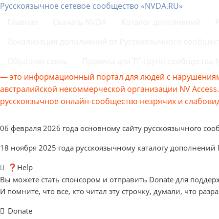
Русскоязычное сетевое сообщество «NVDA.RU»
Главная
Скачать NVDA
Каталог дополнений
Локализация дополнений от Русскоязычного сообщес
Обратная связь
Правила для ТГ-групп сообщества
— это информационный портал для людей с нарушениям
австралийской некоммерческой организации NV Acces
русскоязычное онлайн-сообщество незрячих и слабовид
06 февраля 2026 года основному сайту русскоязычного соо
18 ноября 2025 года русскоязычному каталогу дополнений
❓Help
Вы можете стать спонсором и отправить Donate для поддер
И помните, что все, кто читал эту строчку, думали, что разр
Donate