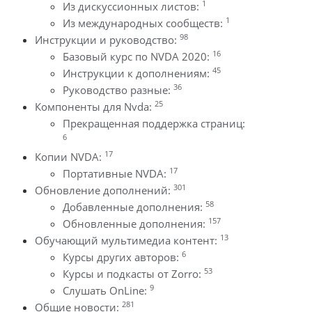
1
Из дискуссионных листов:
1
Из международных сообществ:
98
Инструкции и руководство:
16
Базовый курс по NVDA 2020:
45
Инструкции к дополнениям:
36
Руководство разные:
25
Компоненты для Nvda:
Прекращенная поддержка страниц:
6
17
Копии NVDA:
17
Портативные NVDA:
301
Обновление дополнений:
58
Добавленные дополнения:
157
Обновленные дополнения:
13
Обучающий мультимедиа контент:
6
Курсы других авторов:
53
Курсы и подкасты от Zorro:
9
Слушать OnLine:
281
Общие новости: