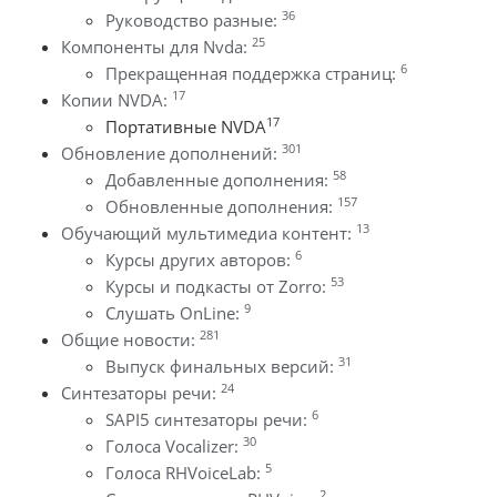
36
Руководство разные:
25
Компоненты для Nvda:
6
Прекращенная поддержка страниц:
17
Копии NVDA:
17
Портативные NVDA
301
Обновление дополнений:
58
Добавленные дополнения:
157
Обновленные дополнения:
13
Обучающий мультимедиа контент:
6
Курсы других авторов:
53
Курсы и подкасты от Zorro:
9
Слушать OnLine:
281
Общие новости:
31
Выпуск финальных версий:
24
Синтезаторы речи:
6
SAPI5 синтезаторы речи:
30
Голоса Vocalizer:
5
Голоса RHVoiceLab:
2