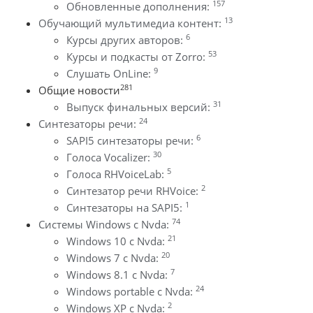
157
Обновленные дополнения:
13
Обучающий мультимедиа контент:
6
Курсы других авторов:
53
Курсы и подкасты от Zorro:
9
Слушать OnLine:
281
Общие новости
31
Выпуск финальных версий:
24
Синтезаторы речи:
6
SAPI5 синтезаторы речи:
30
Голоса Vocalizer:
5
Голоса RHVoiceLab:
2
Синтезатор речи RHVoice:
1
Синтезаторы на SAPI5:
74
Системы Windows с Nvda:
21
Windows 10 с Nvda:
20
Windows 7 с Nvda:
7
Windows 8.1 с Nvda:
24
Windows portable с Nvda:
2
Windows XP с Nvda: