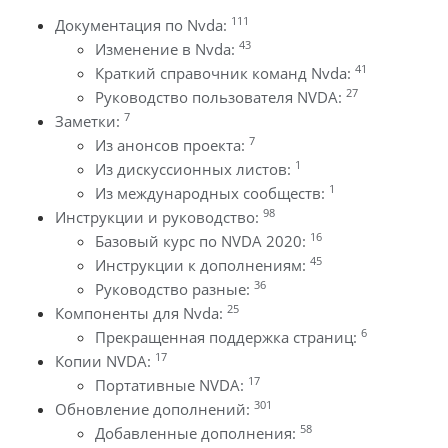
111
Документация по Nvda:
43
Изменение в Nvda:
41
Краткий справочник команд Nvda:
27
Руководство пользователя NVDA:
7
Заметки:
7
Из анонсов проекта:
1
Из дискуссионных листов:
1
Из международных сообществ:
98
Инструкции и руководство:
16
Базовый курс по NVDA 2020:
45
Инструкции к дополнениям:
36
Руководство разные:
25
Компоненты для Nvda:
6
Прекращенная поддержка страниц:
17
Копии NVDA:
17
Портативные NVDA:
301
Обновление дополнений:
58
Добавленные дополнения: