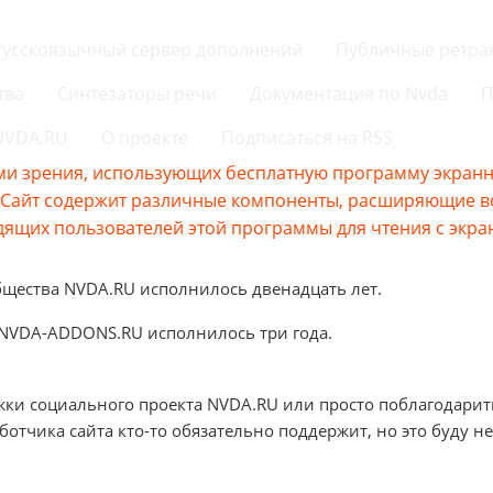
Русскоязычный сервер дополнений
Публичные ретра
тва
Синтезаторы речи
Документация по Nvda
П
 NVDA.RU
О проекте
Подписаться на RSS
и зрения, использующих бесплатную программу экранно
s.Сайт содержит различные компоненты, расширяющие 
ящих пользователей этой программы для чтения с экра
бщества NVDA.RU исполнилось двенадцать лет.
 NVDA-ADDONS.RU исполнилось три года.
жки социального проекта NVDA.RU или просто поблагодарит
аботчика сайта кто-то обязательно поддержит, но это буду не