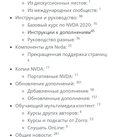
1
Из дискуссионных листов:
1
Из международных сообществ:
98
Инструкции и руководство:
16
Базовый курс по NVDA 2020:
45
Инструкции к дополнениям
36
Руководство разные:
25
Компоненты для Nvda:
Прекращенная поддержка страниц:
6
17
Копии NVDA:
17
Портативные NVDA:
301
Обновление дополнений:
58
Добавленные дополнения:
157
Обновленные дополнения:
13
Обучающий мультимедиа контент:
6
Курсы других авторов:
53
Курсы и подкасты от Zorro:
9
Слушать OnLine:
281
Общие новости: