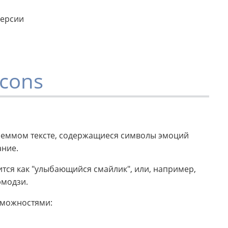
версии
cons
аеммом тексте, содержащиеся символы эмоций
ание.
ится как "улыбающийся смайлик", или, например,
эмодзи.
зможностями: