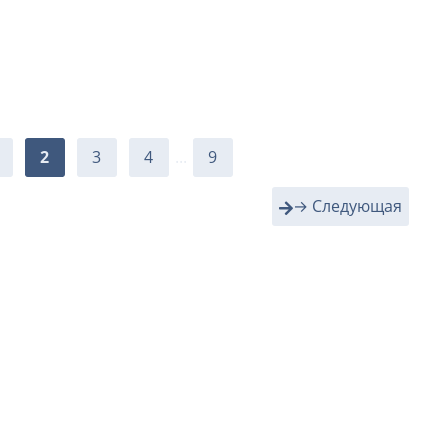
2
3
4
...
9
→ Следующая