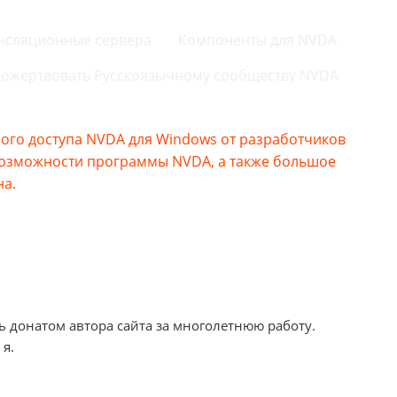
нсляционные сервера
Компоненты для NVDA
ожертвовать Русскоязычному сообществу NVDA
го доступа NVDA для Windows от разработчиков
возможности программы NVDA, а также большое
на.
ь донатом автора сайта за многолетнюю работу.
 я.