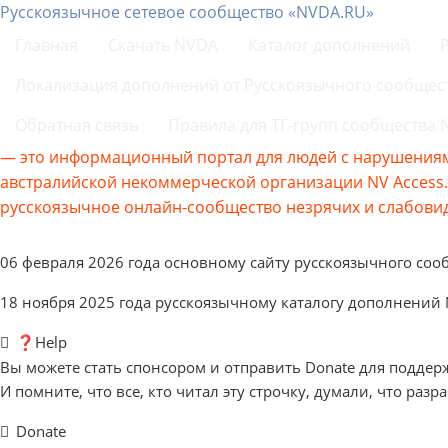
Русскоязычное сетевое сообщество «NVDA.RU»
Главная
Скачать NVDA
Каталог дополнений
Локализация дополнений от Русскоязычного сообщес
Обратная связь
Правила для ТГ-групп сообщества
— это информационный портал для людей с нарушениям
австралийской некоммерческой организации NV Acces
русскоязычное онлайн-сообщество незрячих и слабовид
06 февраля 2026 года основному сайту русскоязычного соо
18 ноября 2025 года русскоязычному каталогу дополнений
❓Help
Вы можете стать спонсором и отправить Donate для поддер
И помните, что все, кто читал эту строчку, думали, что разр
Donate