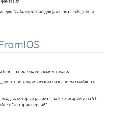
 фантазия.
я для Nvda, скриптов для Jaws, Бота Telegram и
FromIOS
-Emoji в проговариваемом тексте.
адают с проговариваемым названием смайлов в
эмодзи, которые разбиты на 8 категорий и на 91
йте в "История версий"..