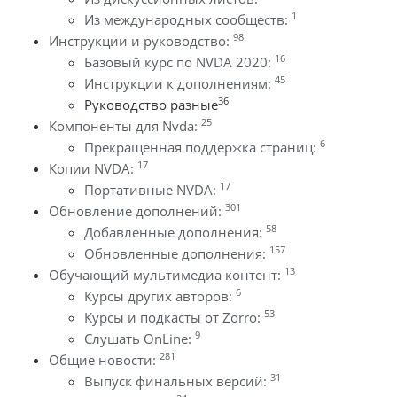
1
Из международных сообществ:
98
Инструкции и руководство:
16
Базовый курс по NVDA 2020:
45
Инструкции к дополнениям:
36
Руководство разные
25
Компоненты для Nvda:
6
Прекращенная поддержка страниц:
17
Копии NVDA:
17
Портативные NVDA:
301
Обновление дополнений:
58
Добавленные дополнения:
157
Обновленные дополнения:
13
Обучающий мультимедиа контент:
6
Курсы других авторов:
53
Курсы и подкасты от Zorro:
9
Слушать OnLine:
281
Общие новости:
31
Выпуск финальных версий: