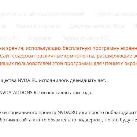
Русскоязычный сервер дополнений
Публичные ретра
тва
Синтезаторы речи
Документация по Nvda
П
 NVDA.RU
О проекте
Подписаться на RSS
и зрения, использующих бесплатную программу экранно
s.Сайт содержит различные компоненты, расширяющие 
ящих пользователей этой программы для чтения с экра
бщества NVDA.RU исполнилось двенадцать лет.
 NVDA-ADDONS.RU исполнилось три года.
жки социального проекта NVDA.RU или просто поблагодарит
аботчика сайта кто-то обязательно поддержит, но это буду не