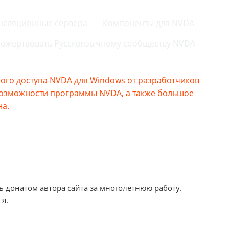
нсляционные сервера
Компоненты для NVDA
ожертвовать Русскоязычному сообществу NVDA
го доступа NVDA для Windows от разработчиков
возможности программы NVDA, а также большое
на.
ь донатом автора сайта за многолетнюю работу.
 я.