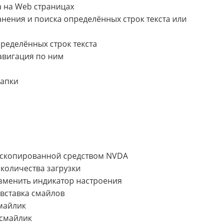
a на Web страницах
анения и поиска определённых строк текста или
пределённых строк текста
навигация по ним
папки
и скопированной средством NVDA
 количества загрузки
изменить индикатор настроения
 вставка смайлов
майлик
 смайлик