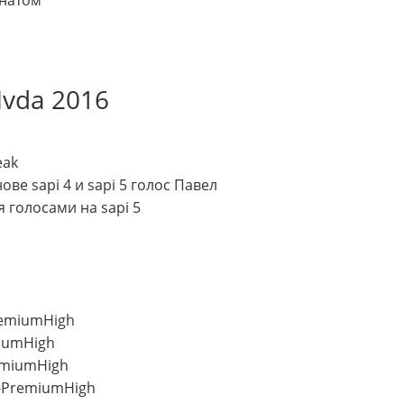
vda 2016
eak
ве sapi 4 и sapi 5 голос Павел
 голосами на sapi 5
а
PremiumHigh
miumHigh
remiumHigh
a-PremiumHigh