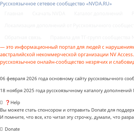
Русскоязычное сетевое сообщество «NVDA.RU»
Главная
Скачать NVDA
Каталог дополнений
Локализация дополнений от Русскоязычного сообщес
Обратная связь
Правила для ТГ-групп сообщества
— это информационный портал для людей с нарушениям
австралийской некоммерческой организации NV Acces
русскоязычное онлайн-сообщество незрячих и слабовид
06 февраля 2026 года основному сайту русскоязычного соо
18 ноября 2025 года русскоязычному каталогу дополнений
❓Help
Вы можете стать спонсором и отправить Donate для поддер
И помните, что все, кто читал эту строчку, думали, что разр
Donate