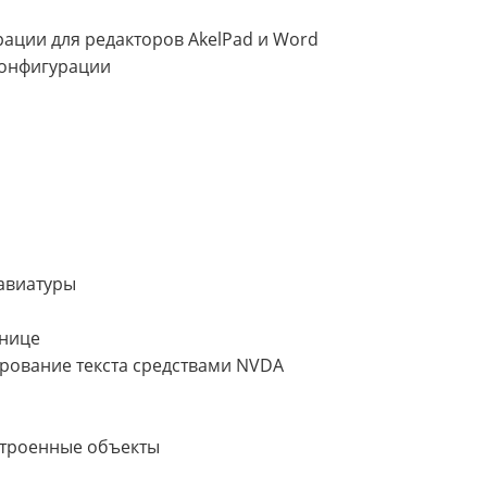
ации для редакторов AkelPad и Word
конфигурации
лавиатуры
анице
ирование текста средствами NVDA
строенные объекты