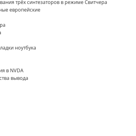
чивания трёх синтезаторов в режиме Свитчера
ктные европейские
ера
a
кладки ноутбука
ия в NVDA
ства вывода