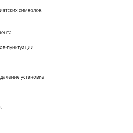
иатских символов
мента
ов-пунктуации
удаление установка
д