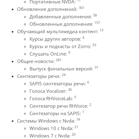
17
Портативные NVDA:
301
Обновление дополнений:
58
Добавленные дополнения:
157
Обновленные дополнения:
13
Обучающий мультимедиа контент:
6
Курсы других авторов:
53
Курсы и подкасты от Zorro:
9
Слушать OnLine:
281
Общие новости:
31
Выпуск финальных версий:
24
Синтезаторы речи:
6
SAPI5 синтезаторы речи:
30
Голоса Vocalizer:
5
Голоса RHVoiceLab:
2
Синтезатор речи RHVoice:
1
Синтезаторы на SAPI5:
74
Системы Windows с Nvda:
21
Windows 10 с Nvda:
20
Windows 7 с Nvda: