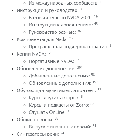
1
Из международных сообществ:
98
Инструкции и руководство:
16
Базовый курс по NVDA 2020:
45
Инструкции к дополнениям:
36
Руководство разные:
25
Компоненты для Nvda:
6
Прекращенная поддержка страниц:
17
Копии NVDA:
17
Портативные NVDA:
301
Обновление дополнений:
58
Добавленные дополнения:
157
Обновленные дополнения:
13
Обучающий мультимедиа контент:
6
Курсы других авторов:
53
Курсы и подкасты от Zorro:
9
Слушать OnLine:
281
Общие новости:
31
Выпуск финальных версий:
24
Синтезаторы речи: