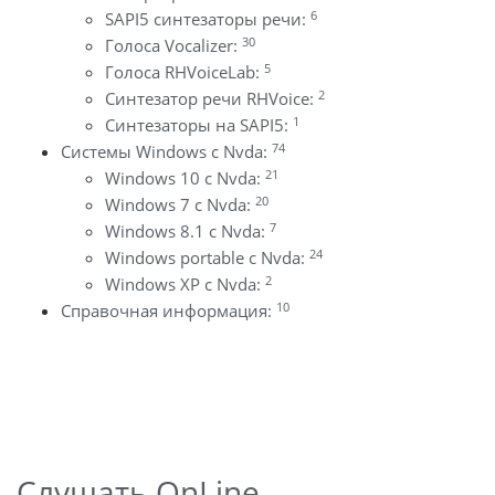
6
SAPI5 синтезаторы речи:
30
Голоса Vocalizer:
5
Голоса RHVoiceLab:
2
Синтезатор речи RHVoice:
1
Синтезаторы на SAPI5:
74
Системы Windows с Nvda:
21
Windows 10 с Nvda:
20
Windows 7 с Nvda:
7
Windows 8.1 с Nvda:
24
Windows portable с Nvda:
2
Windows XP с Nvda:
10
Справочная информация:
Слушать OnLine