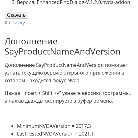
Версия: EnhancedFindDialog-V.1.2.0.nvda-addon
Скачать
К списку
Дополнение
SayProductNameAndVersion
Дополнение SayProductNameAndVersion помогает
узнать текущию версию открытого приложения в
котором находится фокус Nvda.
Нажав "Incert + Shift +v" узнаете версию программы,
а нажав дважды скопируете в буфер обмена.
MinimumNVDAVersion = 2017.3
LastTestedNVDAVersion = 2021.1