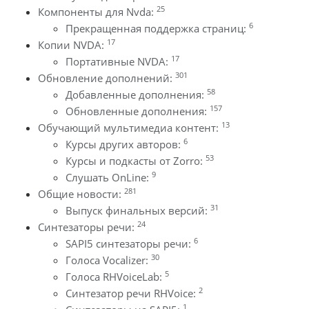
25
Компоненты для Nvda:
6
Прекращенная поддержка страниц:
17
Копии NVDA:
17
Портативные NVDA:
301
Обновление дополнений:
58
Добавленные дополнения:
157
Обновленные дополнения:
13
Обучающий мультимедиа контент:
6
Курсы других авторов:
53
Курсы и подкасты от Zorro:
9
Слушать OnLine:
281
Общие новости:
31
Выпуск финальных версий:
24
Синтезаторы речи:
6
SAPI5 синтезаторы речи:
30
Голоса Vocalizer:
5
Голоса RHVoiceLab:
2
Синтезатор речи RHVoice:
1