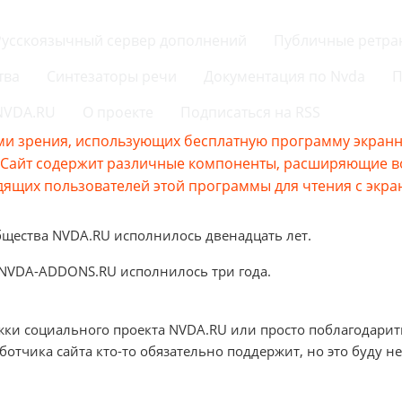
Русскоязычный сервер дополнений
Публичные ретра
тва
Синтезаторы речи
Документация по Nvda
П
 NVDA.RU
О проекте
Подписаться на RSS
и зрения, использующих бесплатную программу экранно
s.Сайт содержит различные компоненты, расширяющие 
ящих пользователей этой программы для чтения с экра
бщества NVDA.RU исполнилось двенадцать лет.
 NVDA-ADDONS.RU исполнилось три года.
жки социального проекта NVDA.RU или просто поблагодарит
аботчика сайта кто-то обязательно поддержит, но это буду не