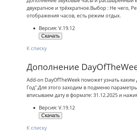
Дополнение звуковые часы и расшыренный кал
двукратное и трёхкратное.Выбор : Не чего, Реч
отображения часов, есть режим отдых.
Версия: V.19.12
Скачать
К списку
Дополнение DayOfTheWe
Add-on DayOfTheWeek поможет узнать каким д
Год".Для этого заходим в подменю параметр
вписываем дату в формате: 31.12.2025 и наж
Версия: V.19.12
Скачать
К списку