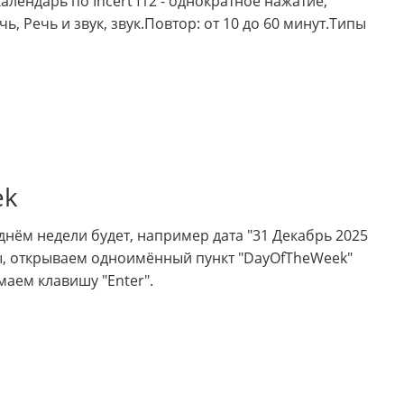
ендарь по Incert f12 - однократное нажатие,
ь, Речь и звук, звук.Повтор: от 10 до 60 минут.Типы
ek
нём недели будет, например дата "31 Декабрь 2025
ы, открываем одноимённый пункт "DayOfTheWeek"
имаем клавишу "Enter".