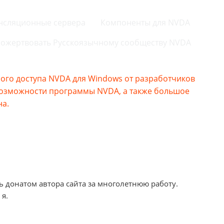
нсляционные сервера
Компоненты для NVDA
ожертвовать Русскоязычному сообществу NVDA
го доступа NVDA для Windows от разработчиков
возможности программы NVDA, а также большое
на.
ь донатом автора сайта за многолетнюю работу.
 я.