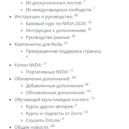
1
Из дискуссионных листов:
1
Из международных сообществ:
98
Инструкции и руководство:
16
Базовый курс по NVDA 2020:
45
Инструкции к дополнениям:
36
Руководство разные:
25
Компоненты для Nvda:
Прекращенная поддержка страниц:
6
17
Копии NVDA:
17
Портативные NVDA:
301
Обновление дополнений:
58
Добавленные дополнения:
157
Обновленные дополнения:
13
Обучающий мультимедиа контент:
6
Курсы других авторов:
53
Курсы и подкасты от Zorro:
9
Слушать OnLine:
281
Общие новости: