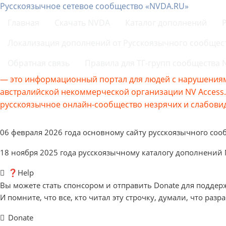
Русскоязычное сетевое сообщество «NVDA.RU»
Главная
Скачать NVDA
Каталог дополнений
Локализация дополнений от Русскоязычного сообщес
Обратная связь
Правила для ТГ-групп сообщества
— это информационный портал для людей с нарушениям
австралийской некоммерческой организации NV Acces
русскоязычное онлайн-сообщество незрячих и слабовид
06 февраля 2026 года основному сайту русскоязычного соо
18 ноября 2025 года русскоязычному каталогу дополнений
❓Help
Вы можете стать спонсором и отправить Donate для поддер
И помните, что все, кто читал эту строчку, думали, что разр
Donate