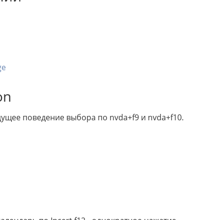
ge
on
дущее поведение выбора по nvda+f9 и nvda+f10.