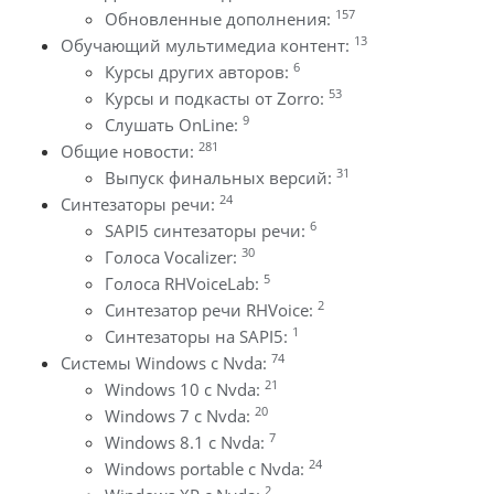
157
Обновленные дополнения:
13
Обучающий мультимедиа контент:
6
Курсы других авторов:
53
Курсы и подкасты от Zorro:
9
Слушать OnLine:
281
Общие новости:
31
Выпуск финальных версий:
24
Синтезаторы речи:
6
SAPI5 синтезаторы речи:
30
Голоса Vocalizer:
5
Голоса RHVoiceLab:
2
Синтезатор речи RHVoice:
1
Синтезаторы на SAPI5:
74
Системы Windows с Nvda:
21
Windows 10 с Nvda:
20
Windows 7 с Nvda:
7
Windows 8.1 с Nvda:
24
Windows portable с Nvda:
2