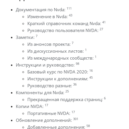
111
Документация по Nvda:
43
Изменение в Nvda:
41
Краткий справочник команд Nvda:
27
Руководство пользователя NVDA:
7
Заметки:
7
Из анонсов проекта:
1
Из дискуссионных листов:
1
Из международных сообществ:
98
Инструкции и руководство:
16
Базовый курс по NVDA 2020:
45
Инструкции к дополнениям:
36
Руководство разные:
25
Компоненты для Nvda:
6
Прекращенная поддержка страниц:
17
Копии NVDA:
17
Портативные NVDA:
301
Обновление дополнений:
58
Добавленные дополнения: