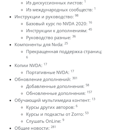
1
Из дискуссионных листов:
1
Из международных сообществ:
98
Инструкции и руководство:
16
Базовый курс по NVDA 2020:
45
Инструкции к дополнениям:
36
Руководство разные:
25
Компоненты для Nvda:
Прекращенная поддержка страниц:
6
17
Копии NVDA:
17
Портативные NVDA:
301
Обновление дополнений:
58
Добавленные дополнения:
157
Обновленные дополнения:
13
Обучающий мультимедиа контент:
6
Курсы других авторов:
53
Курсы и подкасты от Zorro:
9
Слушать OnLine:
281
Общие новости: