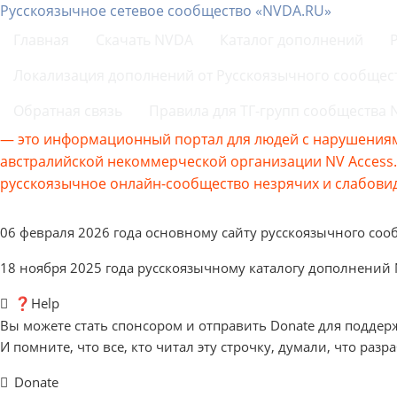
Русскоязычное сетевое сообщество «NVDA.RU»
Главная
Скачать NVDA
Каталог дополнений
Локализация дополнений от Русскоязычного сообщес
Обратная связь
Правила для ТГ-групп сообщества
— это информационный портал для людей с нарушениям
австралийской некоммерческой организации NV Acces
русскоязычное онлайн-сообщество незрячих и слабовид
06 февраля 2026 года основному сайту русскоязычного соо
18 ноября 2025 года русскоязычному каталогу дополнений
❓Help
Вы можете стать спонсором и отправить Donate для поддер
И помните, что все, кто читал эту строчку, думали, что разр
Donate