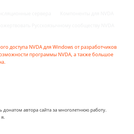
нсляционные сервера
Компоненты для NVDA
ожертвовать Русскоязычному сообществу NVDA
го доступа NVDA для Windows от разработчиков
возможности программы NVDA, а также большое
на.
ь донатом автора сайта за многолетнюю работу.
 я.