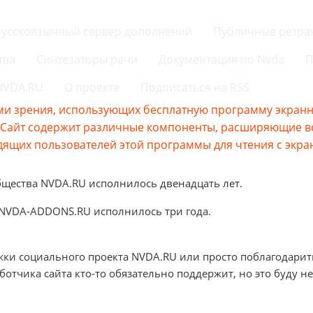
Русскоязычный сервер дополнений
Публичные ретра
тва
Синтезаторы речи
Документация по Nvda
П
 NVDA.RU
О проекте
Подписаться на RSS
и зрения, использующих бесплатную программу экранно
s.Сайт содержит различные компоненты, расширяющие 
ящих пользователей этой программы для чтения с экра
бщества NVDA.RU исполнилось двенадцать лет.
 NVDA-ADDONS.RU исполнилось три года.
жки социального проекта NVDA.RU или просто поблагодарит
аботчика сайта кто-то обязательно поддержит, но это буду не