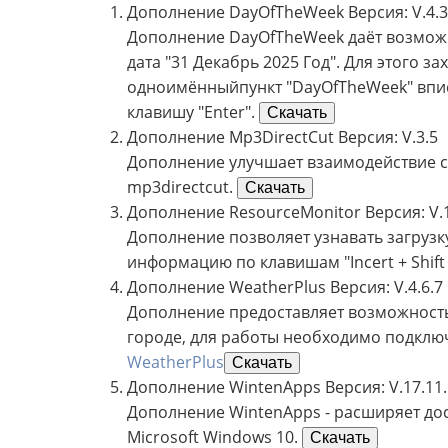
Дополнение DayOfTheWeek Версия: V.4.3
Дополнение DayOfTheWeek даёт возможн
дата "31 Декабрь 2025 Год". Для этого 
одноимённыйпункт "DayOfTheWeek" впис
клавишу "Enter".
Скачать
Дополнение Mp3DirectCut Версия: V.3.5
Дополнение улучшает взаимодействие с
mp3directcut.
Скачать
Дополнение ResourceMonitor Версия: V.
Дополнение позволяет узнавать загрузк
информацию по клавишам "Incert + Shift
Дополнение WeatherPlus Версия: V.4.6.7
Дополнение предоставляет возможность
городе, для работы необходимо подклю
WeatherPlus
Скачать
Дополнение WintenApps Версия: V.17.11.
Дополнение WintenApps - расширяет до
Microsoft Windows 10.
Скачать