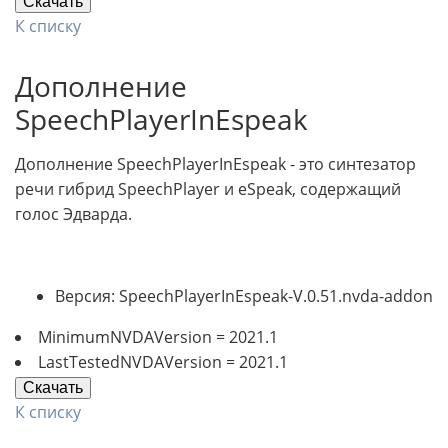
Скачать
К списку
Дополнение
SpeechPlayerInEspeak
Дополнение SpeechPlayerInEspeak - это синтезатор
речи гибрид SpeechPlayer и eSpeak, содержащий
голос Эдварда.
Версия: SpeechPlayerInEspeak-V.0.51.nvda-addon
MinimumNVDAVersion = 2021.1
LastTestedNVDAVersion = 2021.1
Скачать
К списку