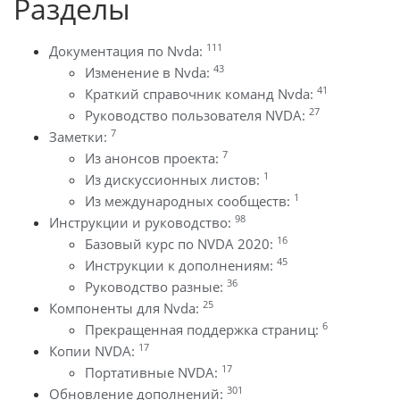
Разделы
111
Документация по Nvda:
43
Изменение в Nvda:
41
Краткий справочник команд Nvda:
27
Руководство пользователя NVDA:
7
Заметки:
7
Из анонсов проекта:
1
Из дискуссионных листов:
1
Из международных сообществ:
98
Инструкции и руководство:
16
Базовый курс по NVDA 2020:
45
Инструкции к дополнениям:
36
Руководство разные:
25
Компоненты для Nvda:
6
Прекращенная поддержка страниц:
17
Копии NVDA:
17
Портативные NVDA:
301
Обновление дополнений: