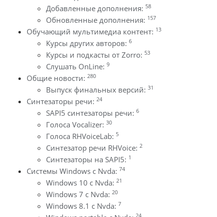
58
Добавленные дополнения:
157
Обновленные дополнения:
13
Обучающий мультимедиа контент:
6
Курсы других авторов:
53
Курсы и подкасты от Zorro:
9
Слушать OnLine:
280
Общие новости:
31
Выпуск финальных версий:
24
Синтезаторы речи:
6
SAPI5 синтезаторы речи:
30
Голоса Vocalizer:
5
Голоса RHVoiceLab:
2
Синтезатор речи RHVoice:
1
Синтезаторы на SAPI5:
74
Системы Windows с Nvda:
21
Windows 10 с Nvda:
20
Windows 7 с Nvda:
7
Windows 8.1 с Nvda:
24