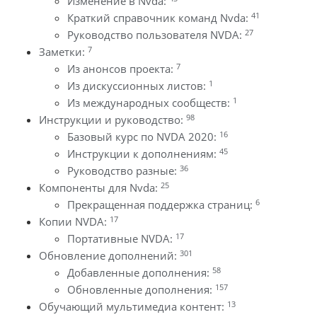
Изменение в Nvda:
41
Краткий справочник команд Nvda:
27
Руководство пользователя NVDA:
7
Заметки:
7
Из анонсов проекта:
1
Из дискуссионных листов:
1
Из международных сообществ:
98
Инструкции и руководство:
16
Базовый курс по NVDA 2020:
45
Инструкции к дополнениям:
36
Руководство разные:
25
Компоненты для Nvda:
6
Прекращенная поддержка страниц:
17
Копии NVDA:
17
Портативные NVDA:
301
Обновление дополнений:
58
Добавленные дополнения:
157
Обновленные дополнения:
13
Обучающий мультимедиа контент: