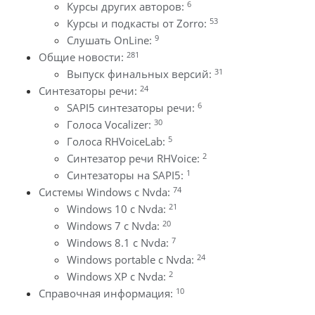
6
Курсы других авторов:
53
Курсы и подкасты от Zorro:
9
Слушать OnLine:
281
Общие новости:
31
Выпуск финальных версий:
24
Синтезаторы речи:
6
SAPI5 синтезаторы речи:
30
Голоса Vocalizer:
5
Голоса RHVoiceLab:
2
Синтезатор речи RHVoice:
1
Синтезаторы на SAPI5:
74
Системы Windows с Nvda:
21
Windows 10 с Nvda:
20
Windows 7 с Nvda:
7
Windows 8.1 с Nvda:
24
Windows portable с Nvda:
2
Windows XP с Nvda:
10
Справочная информация: