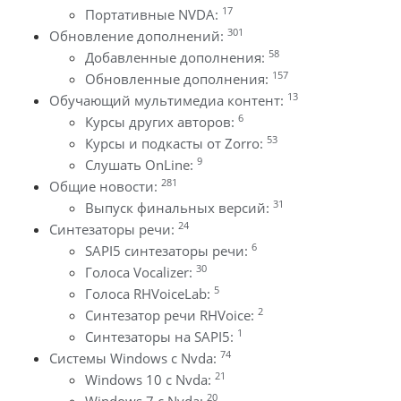
17
Портативные NVDA:
301
Обновление дополнений:
58
Добавленные дополнения:
157
Обновленные дополнения:
13
Обучающий мультимедиа контент:
6
Курсы других авторов:
53
Курсы и подкасты от Zorro:
9
Слушать OnLine:
281
Общие новости:
31
Выпуск финальных версий:
24
Синтезаторы речи:
6
SAPI5 синтезаторы речи:
30
Голоса Vocalizer:
5
Голоса RHVoiceLab:
2
Синтезатор речи RHVoice:
1
Синтезаторы на SAPI5:
74
Системы Windows с Nvda:
21
Windows 10 с Nvda:
20
Windows 7 с Nvda: