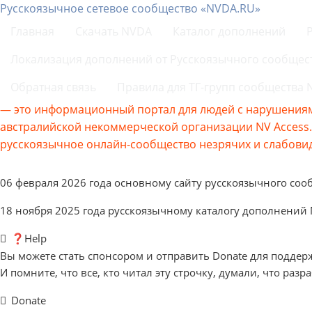
Русскоязычное сетевое сообщество «NVDA.RU»
Главная
Скачать NVDA
Каталог дополнений
Локализация дополнений от Русскоязычного сообщес
Обратная связь
Правила для ТГ-групп сообщества
— это информационный портал для людей с нарушениям
австралийской некоммерческой организации NV Acces
русскоязычное онлайн-сообщество незрячих и слабовид
06 февраля 2026 года основному сайту русскоязычного соо
18 ноября 2025 года русскоязычному каталогу дополнений
❓Help
Вы можете стать спонсором и отправить Donate для поддер
И помните, что все, кто читал эту строчку, думали, что разр
Donate