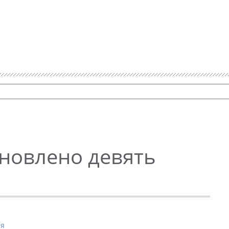
бновлено девять
ия