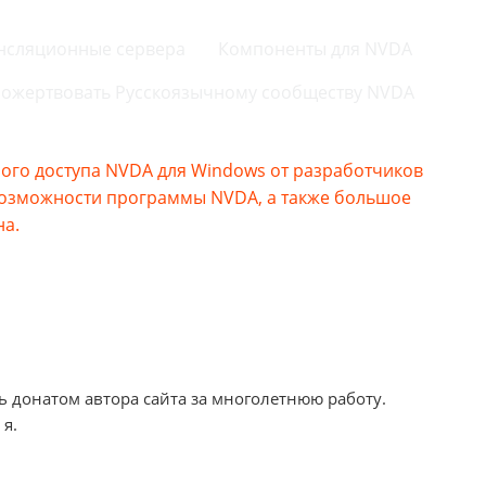
нсляционные сервера
Компоненты для NVDA
ожертвовать Русскоязычному сообществу NVDA
го доступа NVDA для Windows от разработчиков
возможности программы NVDA, а также большое
на.
ь донатом автора сайта за многолетнюю работу.
 я.