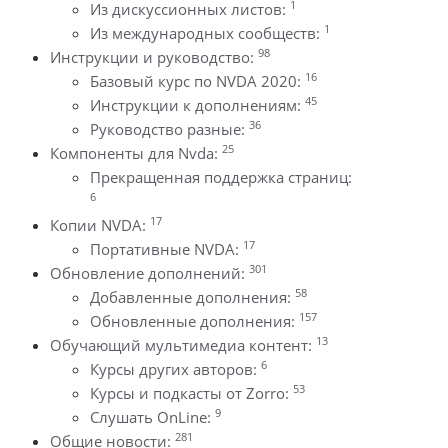
1
Из дискуссионных листов:
1
Из международных сообществ:
98
Инструкции и руководство:
16
Базовый курс по NVDA 2020:
45
Инструкции к дополнениям:
36
Руководство разные:
25
Компоненты для Nvda:
Прекращенная поддержка страниц:
6
17
Копии NVDA:
17
Портативные NVDA:
301
Обновление дополнений:
58
Добавленные дополнения:
157
Обновленные дополнения:
13
Обучающий мультимедиа контент:
6
Курсы других авторов:
53
Курсы и подкасты от Zorro:
9
Слушать OnLine:
281
Общие новости: