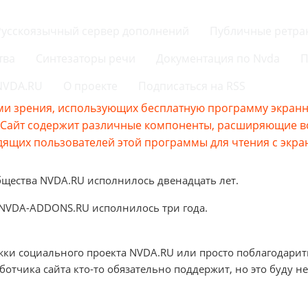
Русскоязычный сервер дополнений
Публичные ретра
тва
Синтезаторы речи
Документация по Nvda
П
 NVDA.RU
О проекте
Подписаться на RSS
и зрения, использующих бесплатную программу экранно
s.Сайт содержит различные компоненты, расширяющие 
ящих пользователей этой программы для чтения с экра
бщества NVDA.RU исполнилось двенадцать лет.
 NVDA-ADDONS.RU исполнилось три года.
жки социального проекта NVDA.RU или просто поблагодарит
аботчика сайта кто-то обязательно поддержит, но это буду не