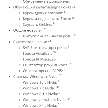
157
Обновленные дополнения:
13
Обучающий мультимедиа контент:
6
Курсы других авторов:
53
Курсы и подкасты от Zorro:
9
Слушать OnLine:
281
Общие новости:
31
Выпуск финальных версий:
24
Синтезаторы речи:
6
SAPI5 синтезаторы речи:
30
Голоса Vocalizer:
5
Голоса RHVoiceLab:
2
Синтезатор речи RHVoice:
1
Синтезаторы на SAPI5:
74
Системы Windows с Nvda:
21
Windows 10 с Nvda:
20
Windows 7 с Nvda:
7
Windows 8.1 с Nvda:
24
Windows portable с Nvda:
2
Windows XP с Nvda: