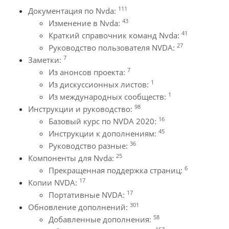
111
Документация по Nvda:
43
Изменение в Nvda:
41
Краткий справочник команд Nvda:
27
Руководство пользователя NVDA:
7
Заметки:
7
Из анонсов проекта:
1
Из дискуссионных листов:
1
Из международных сообществ:
98
Инструкции и руководство:
16
Базовый курс по NVDA 2020:
45
Инструкции к дополнениям:
36
Руководство разные:
25
Компоненты для Nvda:
6
Прекращенная поддержка страниц:
17
Копии NVDA:
17
Портативные NVDA:
301
Обновление дополнений:
58
Добавленные дополнения: